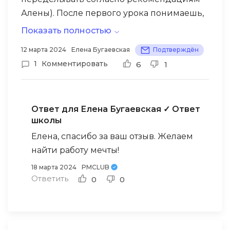
Алены). После первого урока понимаешь,
что ты не одна, которая пытается понять
Показать полностью
себя и покорить вершину — сильно
12 марта 2024
Елена Бугаевская
Подтверждён
мотивирует пример Алены. Все возможно,
1
Комментировать
6
1
главное найти опору в себе и своих
компетенциях 🙂
Ответ для Елена Бугаевская
✓ Ответ
школы
Елена, спасибо за ваш отзыв. Желаем
найти работу мечты!
18 марта 2024
PMCLUB
Ответить
0
0