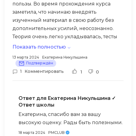
пользы. Во время прохождения курса
заметила, что начинаю внедрять
изученный материал в свою работу без
дополнительных усилий, неосознанно.
Теория очень легко укладывалась, тесты
помогали доукладывать материал в
Показать полностью
голове. Практические задания закрепили
13 марта 2024
Екатерина Никульшина
новый подход к работе. Остаётся только
Подтверждён
благодарить авторов за этот курс 🙂
1
Комментировать
1
0
Ответ для Екатерина Никульшина
✓
Ответ школы
Екатерина, спасибо вам за вашу
высокую оценку. Рады быть полезными.
18 марта 2024
PMCLUB