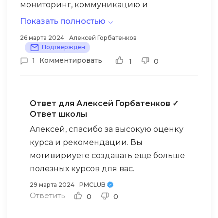
мониторинг, коммуникацию и
управление рисками. Курс был
Показать полностью
структурирован логично и содержал
26 марта 2024
Алексей Горбатенков
много практических упражнений и
Подтверждён
заданий. Я рекомендую этот курс всем, кто
1
Комментировать
1
0
хочет улучшить свои навыки управления
проектами.
Ответ для Алексей Горбатенков
✓
Ответ школы
Алексей, спасибо за высокую оценку
курса и рекомендации. Вы
мотивириуете создавать еще больше
полезных курсов для вас.
29 марта 2024
PMCLUB
Ответить
0
0