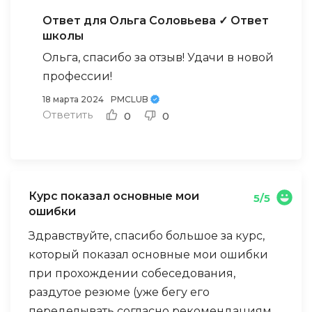
структуре, интерактивен. Также он
Ответ для Ольга Соловьева
✓ Ответ
снабжен дополнительными материалами,
школы
которые максимально закрывают все
Ольга, спасибо за отзыв! Удачи в новой
вопросы для обучающегося. Это отличная
профессии!
база, чтобы расширить свои знания и
погрузиться в мир управления проектами.
18 марта 2024
PMCLUB
Ответить
0
0
Курс показал основные мои
5/5
ошибки
Здравствуйте, спасибо большое за курс,
который показал основные мои ошибки
при прохождении собеседования,
раздутое резюме (уже бегу его
переделывать согласно рекомендациям