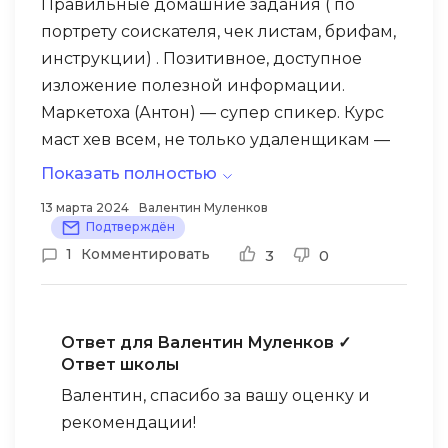
Правильные домашние задания ( по
Цена на курсы вполне приемлема,
портрету соискателя, чек листам, брифам,
особенно учитывая краткость сестра
инструкции) . Позитивное, доступное
таланта, 1 месяц это нормальный срок
изложение полезной информации.
обучения и познания новой информации.
Маркетоха (Антон) — супер спикер. Курс
Но, как я считаю, иногда необходимо
маст хев всем, не только удаленщикам —
углубиться в детали, чтобы понять общие
просто в нем вся база по ответственной
Показать полностью
принципы.
работе в диджитал
13 марта 2024
Валентин Муленков
Думаю, важно самостоятельно оценить,
Подтверждён
стоит ли вам рискнуть и заниматься на
1
Комментировать
3
0
данной платформе.
Ответ для Валентин Муленков
✓
Ответ школы
Валентин, спасибо за вашу оценку и
рекомендации!