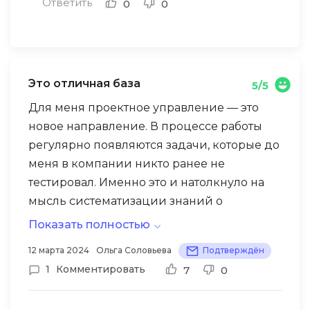
Ответить
0
0
Это отличная база
5/5
Для меня проектное управление — это
новое направление. В процессе работы
регулярно появляются задачи, которые до
меня в компании никто ранее не
тестировал. Именно это и натолкнуло на
мысль систематизации знаний о
процессах внедрения новых проектов в
Показать полностью
компании. Большое спасибо создателям
12 марта 2024
Ольга Соловьева
Подтверждён
программы Управления проектами с
1
Комментировать
7
0
p3express 2.0. Курс понятен,
последователен и логичен по своей