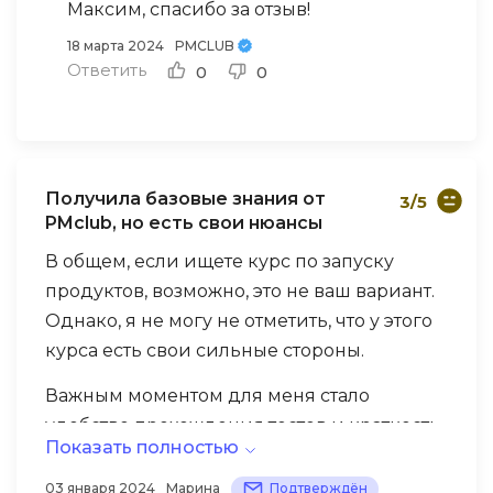
Максим, спасибо за отзыв!
18 марта 2024
PMCLUB
Ответить
0
0
Получила базовые знания от
3/5
PMclub, но есть свои нюансы
В общем, если ищете курс по запуску
продуктов, возможно, это не ваш вариант.
Однако, я не могу не отметить, что у этого
курса есть свои сильные стороны.
Важным моментом для меня стало
удобство прохождения тестов и краткость
Показать полностью
изложения материала. Этот курс подходит
для тех, кто не хочет тратить слишком
03 января 2024
Марина
Подтверждён