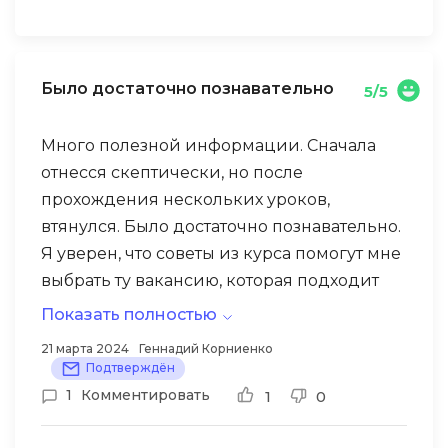
Было достаточно познавательно
5/5
Много полезной информации. Сначала
отнесся скептически, но после
прохождения нескольких уроков,
втянулся. Было достаточно познавательно.
Я уверен, что советы из курса помогут мне
выбрать ту вакансию, которая подходит
именно мне и правильно презентовать
Показать полностью
себя работодателю
21 марта 2024
Геннадий Корниенко
Подтверждён
1
Комментировать
1
0