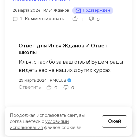
26 марта 2024
Илья Жданов
Подтверждён
1
Комментировать
1
0
Ответ для Илья Жданов
✓ Ответ
школы
Илья, спасибо за ваш отзыв! Будем рады
видеть вас на наших других курсах.
29 марта 2024
PMCLUB
Ответить
0
0
Продолжая использовать сайт, вы
Окей
соглашаетесь с
условиями
Всё очень круто
5/5
использования
файлов cookie 🍪
Курс с четкой продуманной структурой.