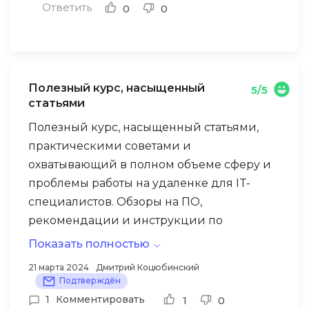
Ответить
0
0
Полезный курс, насыщенный
5/5
статьями
Полезный курс, насыщенный статьями,
практическими советами и
охватывающий в полном объеме сферу и
проблемы работы на удаленке для IT-
специалистов. Обзоры на ПО,
рекомендации и инструкции по
обеспечению работы команды и
Показать полностью
организации процессов на просто ми
21 марта 2024
Дмитрий Коцюбинский
интересном языке. Спасибо)
Подтверждён
1
Комментировать
1
0