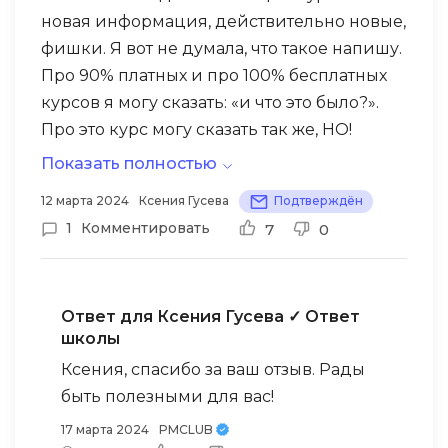
новая информация, действительно новые,
фишки. Я вот не думала, что такое напишу.
Про 90% платных и про 100% бесплатных
курсов я могу сказать: «и что это было?».
Про это курс могу сказать так же, НО!
Только в положительном ключе, курс
Показать полностью
сделан классно! Динамика, подача
12 марта 2024
Ксения Гусева
Подтверждён
информации, подбор информации.
1
Комментировать
7
0
Спасибо! Я очень вдохновлена.
Ответ для Ксения Гусева
✓ Ответ
школы
Ксения, спасибо за ваш отзыв. Рады
быть полезными для вас!
17 марта 2024
PMCLUB