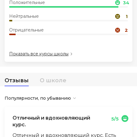
Положительные
34
Иностранные языки
Нейтральные
1
Отрицательные
2
Soft Skills
ДПО
Показать все курсы школы
Детям
Отзывы
О школе
Акции и промокоды
Популярности, по убыванию
Отличный и вдохновляющий
5/5
курс.
Отличный и вдохновляющий курс. Есть