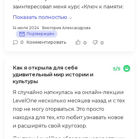
вариантов решения, включая возврат
заинтересовал меня курс «Ключ к памяти:
части средств или перенос на другой
как запомнить все».
Показать полностью
курс. Я выбрал второй вариант и перешел
на курс по философии.
После прохождения курса я поняла, что
14 июля 2024
Виктория Александрова
Подтверждён
память – это мышца, которую можно
0
Комментировать
0
0
тренировать и развивать.Ведущий курса
доступно и интересно рассказывает о
различных техниках запоминания.
Как я открыла для себя
5/5
Благодаря этому курсу я узнала, почему
удивительный мир истории и
нам так сложно запоминать даты, имена и
культуры
другую информацию, и как с этим
Что мне понравилось в курсе:
Я случайно наткнулась на онлайн-лекции
бороться.
LevelOne несколько месяцев назад и с тех
Практические задания – после каждой
пор не могу оторваться. Это просто
лекции предлагаются упражнения,
находка для тех, кто любит узнавать новое
которые помогают закрепить полученные
и расширять свой кругозор.
знания.
Лекторы LevelOne обладают невероятным