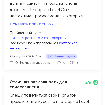
данным сайтом, и я остался очень
доволен. Лекторы в Level One —
настоящие профессионалы, которые
объясняют сложные вещи простым
Показать полностью
языком, что делает обучение не только
Особенно понравилось, как подробно
Пройденный курс:
полезным, но и очень интересным.
Сильная речь: что и как говорить
разбирались различные исторические
Все курсы по направлению
Ораторское
темы. Лекторы давали много полезной
мастерство
информации, а сам процесс обучения
22 августа 2024
Макс
Подтверждён
проходил через вебинары, что позволило
0
Комментировать
5
0
учиться в удобное для меня время. Я
пересматривал записи, чтобы закрепить
материал, и это помогло лучше усвоить
Сайт очень удобный и понятный, а выбор
Отличная возможность для
5/5
информацию.
тем — огромен. Я изучал как популярные,
саморазвития
так и менее известные вопросы, и это
Спешу поделиться своим опытом
позволило взглянуть на историю с разных
прохождения курса на платформе Level
сторон. Мне было интересно ознакомиться