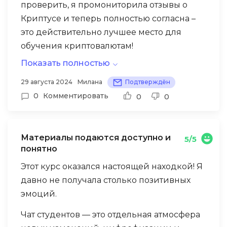
проверить, я промониторила отзывы о
Криптусе и теперь полностью согласна –
это действительно лучшее место для
обучения криптовалютам!
Показать полностью
Преподаватели предоставляют все
необходимые материалы, чтобы уверенно
29 августа 2024
Милана
Подтверждён
войти в мир криптоинвестиций и начать
0
Комментировать
0
0
зарабатывать. Но самое ценное – это
сообщество. Здесь можно не только узнать
актуальные новости и обменяться
Материалы подаются доступно и
5/5
прогнозами, но и насладиться дружеской
понятно
атмосферой, где шутки и мемы становятся
Этот курс оказался настоящей находкой! Я
Но все это хорошо до моента пока не
неотъемлемой частью общения. Такое
давно не получала столько позитивных
получите свою первую прибыль от сделки
единение делает обучение не только
эмоций.
— это уже совершенно другие чувства,
эффективным, но и невероятно
эйфория чего то грандиозного.
Чат студентов — это отдельная атмосфера
увлекательным!
Понимаешь, что все сложности этого не