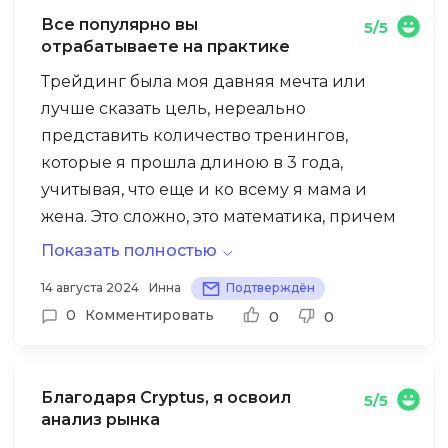
этого сообщества.
Все популярно вы
5/5
Особую благодарность хочу выразить
отрабатываете на практике
своим однокурсникам: их поддержка
Трейдинг была моя давняя мечта или
сделала обучение еще более
лучше сказать цель, нереально
увлекательным, и с некоторыми из них мы
представить количество тренингов,
стали хорошими друзьями.
которые я прошла длиною в 3 года,
учитывая, что еще и ко всему я мама и
жена. Это сложно, это математика, причем
слишком тяжелая математика. Я прошла
Показать полностью
много уроков, тренингов, просмотрела
Дальше была неудачная практика, потеря,
14 августа 2024
Инна
Подтверждён
очень большое количество
хорошо, что не самая большая. Крипта —
0
Комментировать
0
0
рекомендационных роликов на ютубе.
это умение расстаться с той суммой
средств, с которой не жаль, это вечные
риски, особенно если Вы начинающий
Благодаря Cryptus, я освоил
5/5
трейдер.
анализ рынка