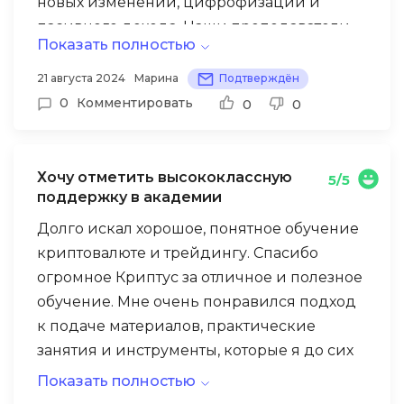
новых изменений, цифрофизации и
простого направлени не напрасны.
пасивного дохода. Наши преподаватели,
Показать полностью
кураторы и однокурсники – все
потрясающие, атмосфера на занятиях
21 августа 2024
Марина
Подтверждён
заряжает энергией и вдохновением. Но
0
Комментировать
0
0
главное – это огромное количество
полезной информации о криптовалютах.
Материалы подаются настолько доступно
Хочу отметить высококлассную
5/5
и понятно, что уже с первых уроков я
поддержку в академии
уверенно вышла на биржу и начала
Долго искал хорошое, понятное обучение
работать. Более того я купила себе робота,
криптовалюте и трейдингу. Спасибо
который помогает и улучшает процес
огромное Криптус за отличное и полезное
заработка, а также ведет контроль сделок,
обучение. Мне очень понравился подход
чтобы в нужный момент закрыть, тем
к подаче материалов, практические
самым снизить риски потерь к минимуму.
занятия и инструменты, которые я до сих
Практические занятия сыграли огромную
пор активно использую в своей работе.
роль, они помогли не только закрепить
Показать полностью