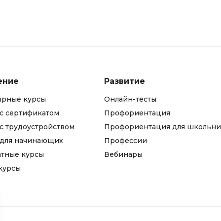
iOS разработк
Kubernetes
j
L
jQuery
LibGDX
Linux
А
ение
Развитие
Автоматизаци
M
ярные курсы
Онлайн-тесты
Администрир
MATLAB
с сертификатом
Профориентация
PostgreSQL
MODX
с трудоустройством
Профориентация для школьни
Администрир
MS Access
 для начинающих
Профессии
Алгоритмы и 
атные курсы
Вебинары
MS SQL
данных
курсы
Microsoft Azure
Архитектор П