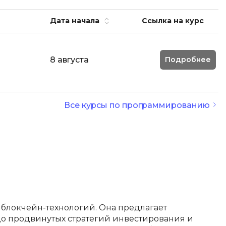
И
Дата начала
Ссылка на курс
Информационная
безопасность
8 августа
Подробнее
К
Кибербезопасность
Компьютерное зрение
Все курсы по программированию
ка
Компьютерные сети
М
Микросервисная архитектура
Н
Нагрузочное тестирование
блокчейн-технологий. Она предлагает
до продвинутых стратегий инвестирования и
О