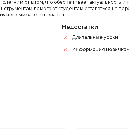
оголетним опытом, что обеспечивает актуальность и
Bootstrap
инструментам помогают студентам оставаться на п
Q
ичного мира криптовалют.
Bubble
QA-тестирова
Недостатки
C
QGIS
Длительные уроки
CI/CD
Qt Creator
CentOS
Информация новичкам
R
Cisco
RabbitMQ
ClickHouse
React Native
D
Ruby
Dart
Rust
DataLens
S
Delphi
SRE
DevOps
Scala
Docker