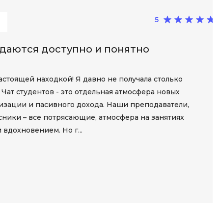
Разработка мобильных
5
приложений
Разработка на Kotlin
даются доступно и понятно
Разработка на языке C#
Разработка на языке C и C++
настоящей находкой! Я давно не получала столько
Разработка на языке Swift
Чат студентов - это отдельная атмосфера новых
зации и пасивного дохода. Наши преподаватели,
Реверс инжиниринг
ники – все потрясающие, атмосфера на занятиях
Робототехника для взрослых
 вдохновением. Но г...
Ручное тестирование
С
Сетевое администрирование
Сетевой инженер
отка
Создание интернет магазина