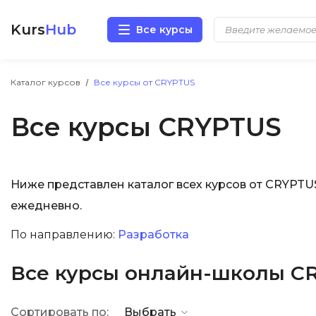
Kurs
Hub
Все курсы
Разработка
Каталог курсов
Все курсы от CRYPTUS
Все курсы CRYPTUS
Маркетинг
Дизайн
Ниже представлен каталог всех курсов от CRYPT
Аналитика
ежедневно.
Менеджмент
По направлению:
Разработка
Иностранные языки
Все курсы онлайн-школы C
Soft Skills
Сортировать по:
Выбрать