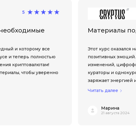
Selenium
Drupal
5
Solidity
E
 необходимые
Материалы по
T
Elasticsearch
Terraform
F
редный и которому все
Этот курс оказался 
Three.js
усе и теперь полностью
позитивных эмоций. 
FastAPI
Tilda
чения криптовалютам!
изменений, цифрофи
Flask
TypeScript
териалы, чтобы уверенно
кураторы и однокурс
Frontend-разработка
заряжает энергией и
U
FullStack-разработка
Читать далее
UML
G
Марина
V
GitLab
21 августа 2024
VMware
Godot
VR/AR-разраб
Groovy