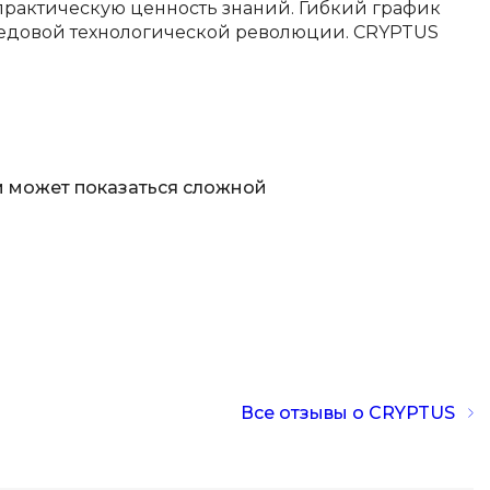
 практическую ценность знаний. Гибкий график
ООП
ередовой технологической революции. CRYPTUS
Операционные системы
ние
П
Парсинг
 может показаться сложной
Пентест
Программная инженерия
Промпт инжиниринг
Р
Работа с GIT
Разработка игр
Все отзывы о CRYPTUS
Разработка игр на Unity
Разработка игр на Unreal
Engine