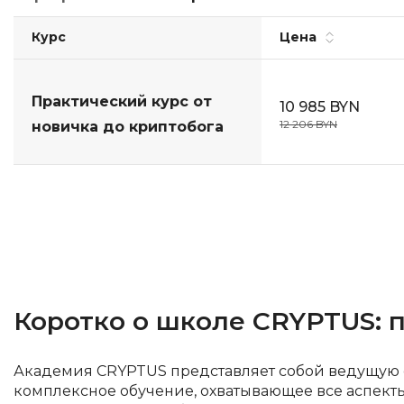
ДПО
Курс
Цена
Детям
Практический курс от
10 985 BYN
12 206 BYN
новичка до криптобога
Коротко о школе CRYPTUS: 
Академия CRYPTUS представляет собой ведущую о
комплексное обучение, охватывающее все аспект