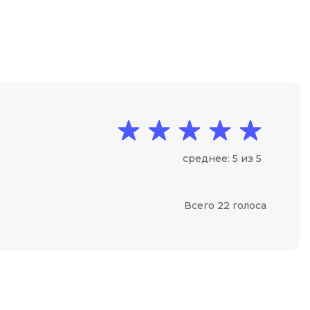
Code
Создание сайтов
Создание чат-ботов
Т
Тестирование игр
У
Управление дронами
среднее: 5 из 5
Управление разработкой и IT
Ф
Всего 22 голоса
Фреймворк Angular
Фреймворк Django
Фреймворк Flutter
Фреймворк Laravel