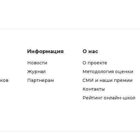
Фреймворк Node.js
а
Фреймворк ReactJS
Фреймворк Spring
Фреймворк Symfony
Фреймворк Vue.js
Информация
О нас
я тестирования
Х
Новости
О проекте
ование
Хранилища данных
Журнал
Методология оценки
ков
Партнерам
СМИ и наши премии
Я
ование Windows
Контакты
Язык SQL
структуры
Рейтинг онлайн-школ
О