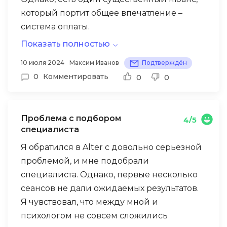
который портит общее впечатление –
система оплаты.
Показать полностью
Почему я считаю, что систему оплаты
нужно пересмотреть?
10 июля 2024
Максим Иванов
Подтверждён
0
Комментировать
0
0
— Слишком ранняя блокировка средств.
Блокировка суммы за все сеансы сразу
после записи, даже если они
Проблема с подбором
4/5
запланированы на месяц вперед, создает
специалиста
определенные неудобства. Я считаю, что
Я обратился в Alter с довольно серьезной
более логично блокировать средства за
проблемой, и мне подобрали
сутки до встречи.
специалиста. Однако, первые несколько
— Задержка с возвратом средств при
сеансов не дали ожидаемых результатов.
отмене. Если сеанс отменяется за 24 часа,
Я чувствовал, что между мной и
возврат средств должен происходить
психологом не совсем сложились
моментально. Непонятно, почему этот