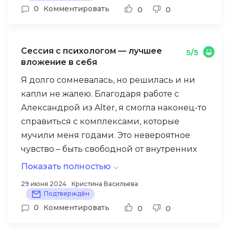
подобрала упражнения, которые точно
0
Комментировать
0
0
соответствуют моей ситуации. Благодаря
ее профессионализму, я уже чувствую
первые положительные изменения.
Сессия с психологом — лучшее
5/5
Рекомендую Татьяну всем, кто ищет
вложение в себя
эффективную помощь в преодолении
Я долго сомневалась, но решилась и ни
психологических трудностей.
капли не жалею. Благодаря работе с
Александрой из Alter, я смогла наконец-то
справиться с комплексами, которые
мучили меня годами. Это невероятное
чувство – быть свободной от внутренних
ограничений!
Показать полностью
Подобрать специалиста, который
29 июня 2024
Кристина Васильева
Подтверждён
действительно поймет вас, может быть
0
Комментировать
0
0
непросто. Но в Alter этот процесс
максимально упрощен. Заполнив