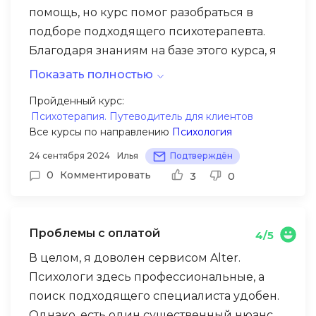
помощь, но курс помог разобраться в
смогу сделать осознанный выбор, и
подборе подходящего психотерапевта.
теперь я чувствую, что готова начать
Благодаря знаниям на базе этого курса, я
терапию с нужным специалистом на
теперь уверен, что смогу найти на Alter
сервисе Alter.
Показать полностью
того , кто действительно поможет.
Пройденный курс:
Психотерапия. Путеводитель для клиентов
Все курсы по направлению
Психология
24 сентября 2024
Илья
Подтверждён
0
Комментировать
3
0
Проблемы с оплатой
4/5
В целом, я доволен сервисом Alter.
Психологи здесь профессиональные, а
поиск подходящего специалиста удобен.
Однако, есть один существенный нюанс,