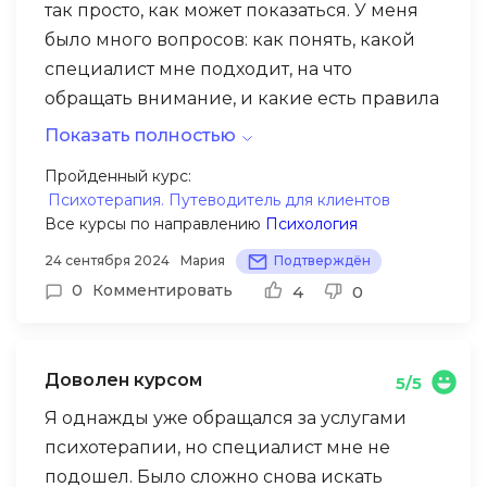
так просто, как может показаться. У меня
было много вопросов: как понять, какой
специалист мне подходит, на что
обращать внимание, и какие есть правила
выбора. Поэтому я решила пройти курс на
Показать полностью
Alter, который обещал помочь разобраться
Курс оказался именно тем, что мне нужно.
Пройденный курс:
в этом вопросе.
Психотерапия. Путеводитель для клиентов
Он не только объясняет, как правильно
Все курсы по направлению
Психология
формулировать запрос на терапию, но и
помогает понять, какие качества важны у
24 сентября 2024
Мария
Подтверждён
психотерапевта. Преподаватели дают
0
Комментировать
4
0
советы, как оценивать профессионализм
психологов и на что ориентироваться при
первой встрече. Я узнала, как найти
Доволен курсом
5/5
Здесь все оказалось очень удобным:
подходящего человека, которому смогу
Я однажды уже обращался за услугами
можно учиться в своем темпе и в любое
доверять, и с которым мне будет
психотерапии, но специалист мне не
время возвращаться к важным моментам.
комфортно работать.
подошел. Было сложно снова искать
Этот курс дал мне уверенность в том, что я