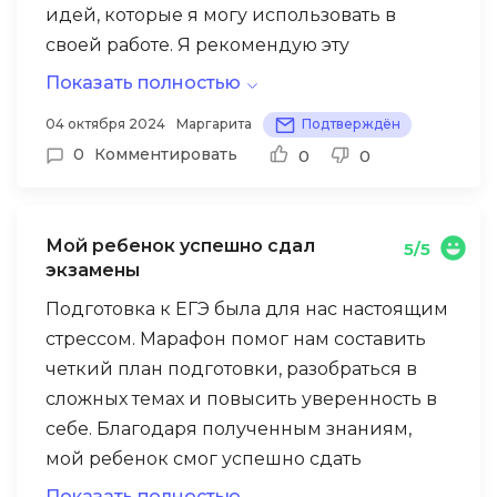
идей, которые я могу использовать в
своей работе. Я рекомендую эту
программу всем родителям и учителям,
Показать полностью
которые хотят помочь детям достичь
04 октября 2024
Маргарита
Подтверждён
успеха в учебе.
0
Комментировать
0
0
Мой ребенок успешно сдал
5/5
экзамены
Подготовка к ЕГЭ была для нас настоящим
стрессом. Марафон помог нам составить
четкий план подготовки, разобраться в
сложных темах и повысить уверенность в
себе. Благодаря полученным знаниям,
мой ребенок смог успешно сдать
экзамены и поступить в желаемый вуз.
Показать полностью