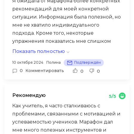
Я ожидала от марафона более конкретных
рекомендаций для моей конкретной
ситуации. Информация была полезной, но
мне не хватило индивидуального
подхода. Кроме того, некоторые
упражнения показались мне слишком
простыми для моего ребенка. Тем не
Показать полностью
менее, я нашла в марафоне много ценных
10 октября 2024
Полина
Подтверждён
идей и советов.
0
Комментировать
0
0
Рекомендую
5/5
Как учитель, я часто сталкиваюсь с
проблемами, связанными с мотивацией и
успеваемостью учеников. Марафон дал
мне много полезных инструментов и