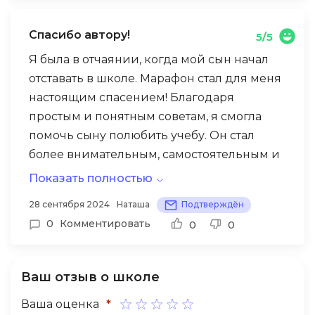
Спасибо автору!
5/5
Я была в отчаянии, когда мой сын начал
отставать в школе. Марафон стал для меня
настоящим спасением! Благодаря
простым и понятным советам, я смогла
помочь сыну полюбить учебу. Он стал
более внимательным, самостоятельным и
даже начал получать удовольствие от
Показать полностью
выполнения домашних заданий.
28 сентября 2024
Наташа
Подтверждён
Огромное спасибо автору за такую
0
Комментировать
0
0
полезную программу!
Ваш отзыв о школе
Ваша оценка
*