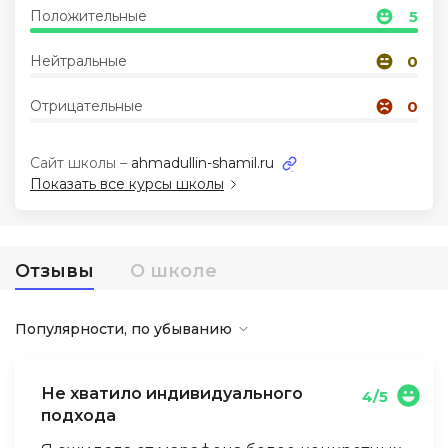
Положительные
5
Иностранные языки
Нейтральные
0
Soft Skills
Отрицательные
0
ДПО
Сайт школы –
ahmadullin-shamil.ru
Показать все курсы школы
Детям
Отзывы
О школе
Акции и промокоды
Популярности, по убыванию
Не хватило индивидуального
4/5
подхода