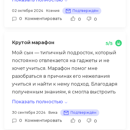
02 октября 2024
Ксения
Подтверждён
0
Комментировать
0
0
Крутой марафон
5/5
Мой сын — типичный подросток, который
постоянно отвлекается на гаджеты и не
хочет учиться. Марафон помог мне
разобраться в причинах его нежелания
учиться и найти к нему подход. Благодаря
полученным знаниям, я смогла выстроить
с сыном доверительные отношения и
Показать полностью
мотивировать его на достижение хороших
30 сентября 2024
Вика
Подтверждён
результатов. Оценки улучшились, и сын
0
Комментировать
0
0
сам начал проявлять интерес к учебе.