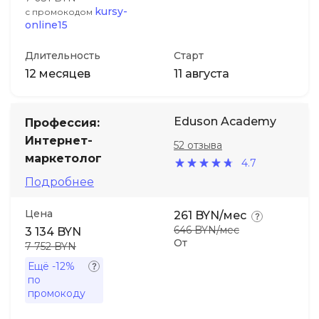
kursy-
с промокодом
online15
Длительность
Старт
12 месяцев
11 августа
Eduson Academy
Профессия:
Интернет-
52 отзыва
маркетолог
4.7
Подробнее
Цена
261 BYN/мес
646 BYN/мес
3 134 BYN
От
7 752 BYN
Ещё
-12%
по
промокоду