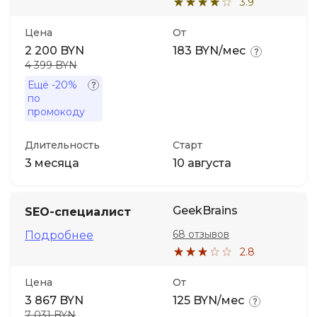
3.9
Цена
От
2 200 BYN
183 BYN/мес
4 399 BYN
Ещё
-20%
по
промокоду
Длительность
Старт
3 месяца
10 августа
GeekBrains
SEO-специалист
68 отзывов
Подробнее
2.8
Цена
От
3 867 BYN
125 BYN/мес
7 031 BYN