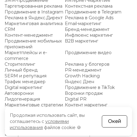
SMM-продвижение
Интернет-маркетинг
Таргетированная реклама
Контекстная реклама
Продвижение в Instagram
Продвижение в Telegram
Реклама в Яндекс.Директ
Реклама в Google Ads
Маркетинговая аналитика
Email-маркетинг
CRM
Бренд-менеджмент
Контент-менеджмент
Инфлюенс маркетинг
Продвижение мобильных
B2B маркетинг
приложений
Маркетплейсы и e-
Продвижение видео
commerce
Сторителлинг
Реклама у блогеров
Личный бренд
PR-менеджмент
SERM и репутация
Growth Hacking
Трафик менеджер
Яндекс Дзен
Digital маркетинг
Продвижение в TikTok
Автоворонки
Воронки продаж
Лидогенерация
Digital PR
Маркетинговые стратегии
Контент маркетинг
Performance маркетинг
Маркетинговые
Продолжая использовать сайт, вы
исследования
Окей
соглашаетесь с
условиями
Реклама VK
Копирайтинг
использования
файлов cookie 🍪
Директор по маркетингу
Мессенджер-маркетинг
Блогерство
Развитие креативного