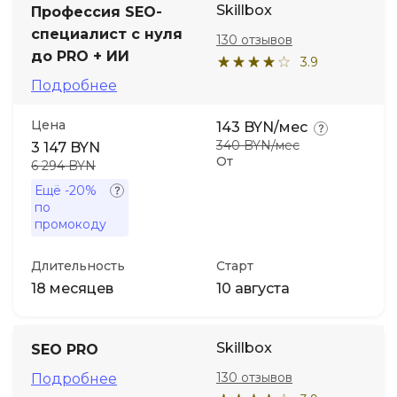
Skillbox
Профессия SEO-
специалист c нуля
130 отзывов
Иностранные языки
до PRO + ИИ
3.9
Подробнее
Soft Skills
Цена
143 BYN/мес
ДПО
340 BYN/мес
3 147 BYN
От
6 294 BYN
Детям
Ещё
-20%
по
промокоду
Акции и промокоды
Длительность
Старт
18 месяцев
10 августа
Skillbox
SEO PRO
130 отзывов
Подробнее