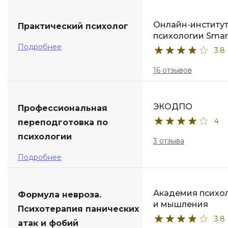
Онлайн-институ
Практический психолог
психологии Smar
Подробнее
3.8
16 отзывов
ЭКОДПО
Профессиональная
4
переподготовка по
психологии
3 отзыва
Подробнее
Академия психо
Формула невроза.
и мышления
Психотерапия панических
3.8
атак и фобий