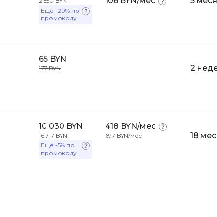
106 BYN/мес
5 мес
2 550 BYN
Bootstrap
Ещё
-20%
по
промокоду
Q
Bubble
QA-тестирова
C
QGIS
65 BYN
CI/CD
2 нед
177 BYN
Qt Creator
CentOS
R
Cisco
RabbitMQ
ClickHouse
React Native
10 030 BYN
418 BYN/мес
D
18 ме
16 717 BYN
697 BYN/мес
Ruby
Ещё
-5%
по
Dart
промокоду
Rust
DataLens
S
Delphi
SRE
DevOps
Scala
Docker