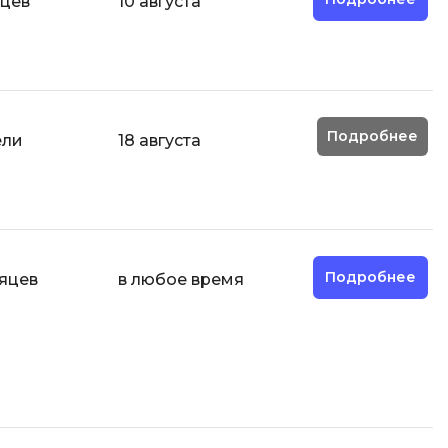
яцев
10 августа
ООП
Операционные системы
ние
П
Подробнее
Парсинг
ели
18 августа
Пентест
Программная инженерия
Промпт инжиниринг
Подробнее
сяцев
в любое время
Р
Работа с GIT
Разработка игр
Разработка игр на Unity
Разработка игр на Unreal
Engine