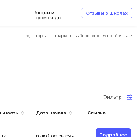
Акции и
Отзывы о школах
промокоды
Б
Редактор: Иван Шарков
Обновлено:
09 ноября 2025
Базы данных
Белый хакер
Блокчейн
В
Вайб кодинг
ботка
Фильтр
Веб-разработка
Верстка на HTML и CSS
льность
Дата начала
Ссылка
Д
Дизайнер верстальщик
Подробнее
яца
в любое время