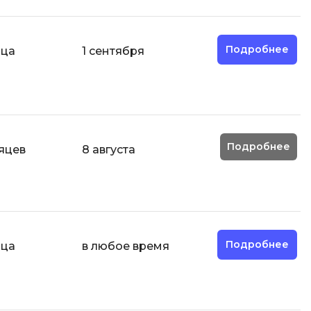
Фреймворк Node.js
а
Фреймворк ReactJS
Подробнее
яца
1 сентября
Фреймворк Spring
Фреймворк Symfony
Фреймворк Vue.js
я тестирования
Х
Подробнее
ование
сяцев
8 августа
Хранилища данных
Я
ование Windows
Язык SQL
структуры
Подробнее
яца
в любое время
О