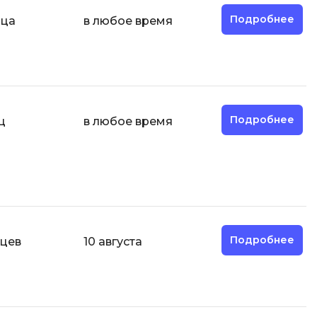
Разработка мобильных
Подробнее
яца
в любое время
приложений
Разработка на Kotlin
Разработка на языке C#
Разработка на языке C и C++
Подробнее
ц
в любое время
Разработка на языке Swift
Реверс инжиниринг
Робототехника для взрослых
Ручное тестирование
С
Подробнее
яцев
10 августа
Сетевое администрирование
Сетевой инженер
отка
Создание интернет магазина