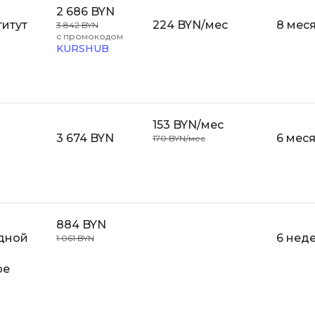
Visual Studio 
2 686 BYN
H
итут
224 BYN/мес
8 мес
3 842 BYN
с промокодом
W
Hadoop
KURSHUB
Webflow
I
Webpack
IoT
Wordpress
153 BYN/мес
J
3 674 BYN
6 мес
170 BYN/мес
X
Java-разработка
XML
JavaScript-разработка
Y
Java Spring Boot
Yandex Cloud
884 BYN
Jenkins
адной
6 нед
1 061 BYN
Z
Jira
ре
Zabbix
Joomla
i
K