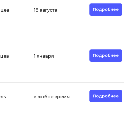
Code
Создание сайтов
Подробнее
яцев
18 августа
Создание чат-ботов
Т
Тестирование игр
У
Подробнее
яцев
1 января
Управление дронами
Управление разработкой и IT
Ф
Фреймворк Angular
Подробнее
ель
в любое время
Фреймворк Django
Фреймворк Flutter
Фреймворк Laravel