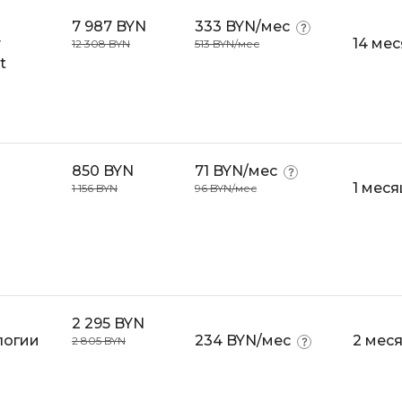
7 987 BYN
333 BYN/мес
т
14 ме
12 308 BYN
513 BYN/мес
t
850 BYN
71 BYN/мес
1 меся
1 156 BYN
96 BYN/мес
2 295 BYN
логии
234 BYN/мес
2 мес
2 805 BYN