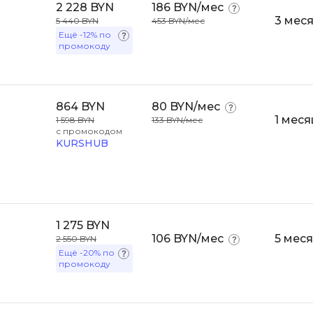
2 228 BYN
186 BYN/мес
Selenium
3 мес
5 440 BYN
453 BYN/мес
Drupal
Ещё
-12%
по
Solidity
промокоду
E
T
Elasticsearch
Terraform
864 BYN
80 BYN/мес
F
Three.js
1 меся
1 598 BYN
133 BYN/мес
с промокодом
FastAPI
Tilda
KURSHUB
Flask
TypeScript
Frontend-разработка
U
FullStack-разработка
UML
1 275 BYN
G
106 BYN/мес
5 мес
2 550 BYN
V
Ещё
-20%
по
GitLab
промокоду
VMware
Godot
VR/AR-разраб
Groovy