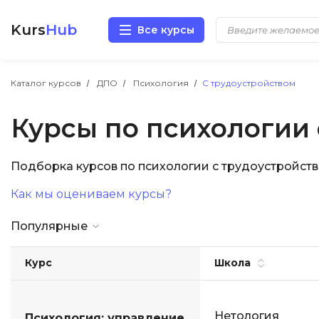
Kurs
Hub
Все курсы
Разработка
Каталог курсов
ДПО
Психология
С трудоустройством
Курсы по психологии 
Маркетинг
Дизайн
Подборка курсов по психологии с трудоустройст
Как мы оцениваем курсы?
Аналитика
Популярные
Менеджмент
Курс
Школа
Иностранные языки
Soft Skills
Нетология
Психология: управление