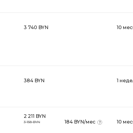
3 740 BYN
10 ме
384 BYN
1 неде
2 211 BYN
184 BYN/мес
10 ме
3 158 BYN