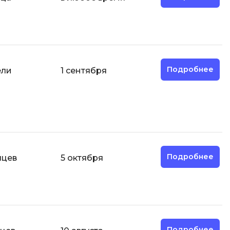
И
Информационная
безопасность
Подробнее
ели
1 сентября
К
Кибербезопасность
Компьютерное зрение
ка
Компьютерные сети
М
Подробнее
яцев
5 октября
Микросервисная архитектура
Н
Нагрузочное тестирование
О
Подробнее