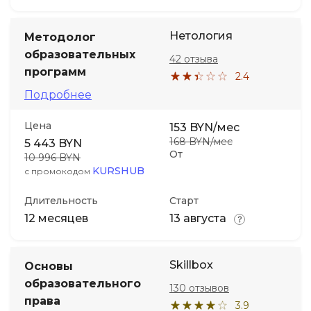
Нетология
Методолог
образовательных
42 отзыва
программ
2.4
Подробнее
Цена
153 BYN/мес
168 BYN/мес
5 443 BYN
От
10 996 BYN
KURSHUB
с промокодом
Длительность
Старт
12 месяцев
13 августа
Skillbox
Основы
образовательного
130 отзывов
права
3.9