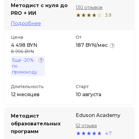
Методист с нуля до
130 отзывов
PRO + ИИ
3.9
Подробнее
Цена
От
4 498 BYN
187 BYN/мес
8 996 BYN
Ещё
-20%
по
промокоду
Длительность
Старт
12 месяцев
10 августа
Eduson Academy
Методист
образовательных
52 отзыва
программ
4.7