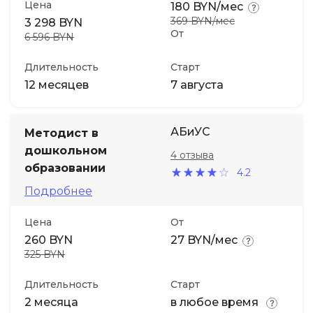
Цена
180 BYN/мес
369 BYN/мес
3 298 BYN
От
6 596 BYN
Длительность
Старт
12 месяцев
7 августа
АБиУС
Методист в
дошкольном
4 отзыва
образовании
4.2
Подробнее
Цена
От
260 BYN
27 BYN/мес
325 BYN
Длительность
Старт
2 месяца
в любое время