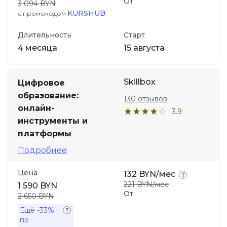
От
3 094 BYN
KURSHUB
с промокодом
Длительность
Старт
4 месяца
15 августа
Skillbox
Цифровое
образование:
130 отзывов
онлайн-
3.9
инструменты и
платформы
Подробнее
Цена
132 BYN/мес
221 BYN/мес
1 590 BYN
От
2 650 BYN
Ещё
-33%
по