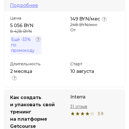
Подробнее
Цена
149 BYN/мес
248 BYN/мес
5 056 BYN
От
8 428 BYN
Ещё
-33%
по
промокоду
Длительность
Старт
2 месяца
10 августа
Interra
Как создать
и упаковать свой
31 отзыв
тренинг
3.9
на платформе
Getcourse