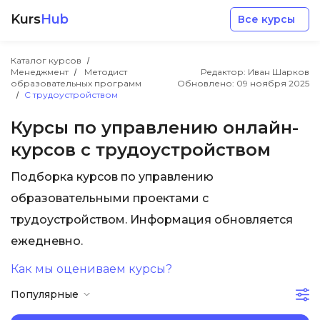
Kurs
Hub
Все курсы
Каталог курсов
Менеджмент
Методист
Редактор: Иван Шарков
образовательных программ
Обновлено:
09 ноября 2025
С трудоустройством
Курсы по управлению онлайн-
курсов с трудоустройством
Разработка
Подборка курсов по управлению
Маркетинг
образовательными проектами с
трудоустройством. Информация обновляется
Дизайн
ежедневно.
Как мы оцениваем курсы?
Аналитика
Популярные
Менеджмент