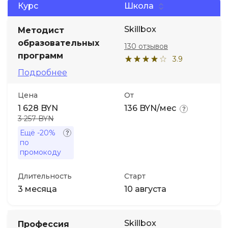
Курс
Школа
Иностранные языки
Skillbox
Методист
образовательных
130 отзывов
Soft Skills
программ
3.9
Подробнее
ДПО
Цена
От
1 628 BYN
136 BYN/мес
Детям
3 257 BYN
Ещё
-20%
Акции и промокоды
по
промокоду
Длительность
Старт
3 месяца
10 августа
Skillbox
Профессия