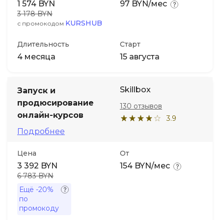
1 574 BYN
97 BYN/мес
3 178 BYN
KURSHUB
с промокодом
Длительность
Старт
4 месяца
15 августа
Skillbox
Запуск и
продюсирование
130 отзывов
онлайн-курсов
3.9
Подробнее
Цена
От
3 392 BYN
154 BYN/мес
6 783 BYN
Ещё
-20%
по
промокоду