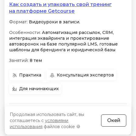
Как создать и упаковать свой тренинг
на платформе Getcourse
Формат:
Видеоуроки в записи.
Особенности:
Автоматизация рассылок, CRM,
интеграция эквайринга и проектирование
автоворонок на базе популярной LMS, готовые
шаблоны для брендинга и юридической базы
Занятий:
8 тем
Практика
Консультация экспертов
Для начинающих
Начало:
7 августа
Цена:
255 BYN
-70 %
Продолжая использовать сайт, вы
Окей
соглашаетесь с
условиями
Срок:
1 неделя
использования
файлов cookie 🍪