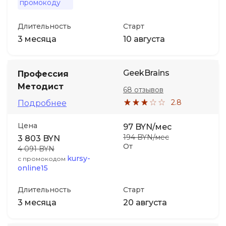
промокоду
Длительность
Старт
3 месяца
10 августа
GeekBrains
Профессия
Методист
68 отзывов
2.8
Подробнее
Цена
97 BYN/мес
194 BYN/мес
3 803 BYN
От
4 091 BYN
kursy-
с промокодом
online15
Длительность
Старт
3 месяца
20 августа