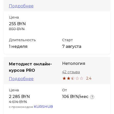
Подробнее
Цена
255 BYN
850 BYN
Длительность
Старт
1 неделя
7 августа
Нетология
Методист онлайн-
курсов PRO
42 отзыва
2.4
Подробнее
Цена
От
2 285 BYN
106 BYN/мес
4 614 BYN
KURSHUB
с промокодом