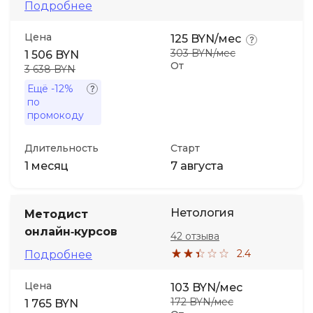
Подробнее
Цена
125 BYN/мес
303 BYN/мес
1 506 BYN
От
3 638 BYN
Ещё
-12%
по
промокоду
Длительность
Старт
1 месяц
7 августа
Нетология
Методист
онлайн‑курсов
42 отзыва
2.4
Подробнее
Цена
103 BYN/мес
172 BYN/мес
1 765 BYN