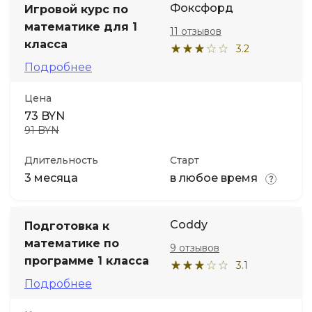
Фоксфорд
Игровой курс по
математике для 1
11 отзывов
Иностранные языки
класса
3.2
Подробнее
Soft Skills
Цена
ДПО
73 BYN
91 BYN
Детям
Длительность
Старт
3 месяца
в любое время
Акции и промокоды
Coddy
Подготовка к
математике по
9 отзывов
программе 1 класса
3.1
Подробнее