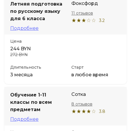
Фоксфорд
Летняя подготовка
по русскому языку
11 отзывов
Иностранные языки
для 6 класса
3.2
Подробнее
Soft Skills
Цена
ДПО
244 BYN
272 BYN
Детям
Длительность
Старт
3 месяца
в любое время
Акции и промокоды
Сотка
Обучение 1-11
классы по всем
8 отзывов
предметам
3.8
Подробнее