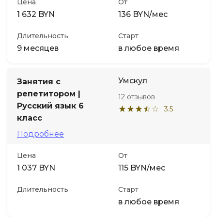
Цена
От
1 632 BYN
136 BYN/мес
Длительность
Старт
9 месяцев
в любое время
Умскул
Занятия с
репетитором |
12 отзывов
Русский язык 6
3.5
класс
Подробнее
Цена
От
1 037 BYN
115 BYN/мес
Длительность
Старт
в любое время