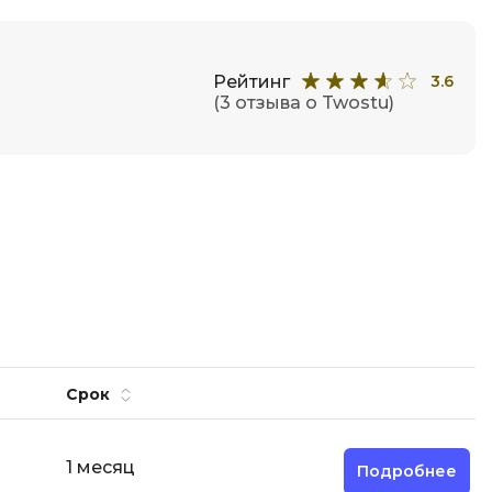
Фреймворк Node.js
а
Фреймворк ReactJS
Рейтинг
3.6
Фреймворк Spring
(3 отзыва о Twostu)
Фреймворк Symfony
Фреймворк Vue.js
я тестирования
Х
ование
Хранилища данных
Я
ование Windows
Язык SQL
структуры
О
Срок
1 месяц
Подробнее