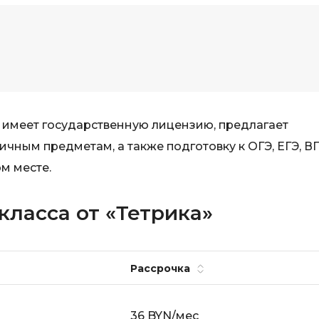
Selenium
Drupal
Solidity
E
T
Elasticsearch
Terraform
F
Three.js
 имеет государственную лицензию, предлагает
FastAPI
Tilda
чным предметам, а также подготовку к ОГЭ, ЕГЭ, В
Flask
м месте.
TypeScript
Frontend-разработка
U
класса от «Тетрика»
FullStack-разработка
UML
G
V
GitLab
Рассрочка
VMware
Godot
VR/AR-разраб
Groovy
36 BYN/мес