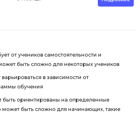
Code
Создание сайтов
Создание чат-ботов
Т
Тестирование игр
ует от учеников самостоятельности и
У
может быть сложно для некоторых учеников
Управление дронами
Управление разработкой и IT
 варьироваться в зависимости от
раммы обучения
Ф
т быть ориентированы на определенные
Фреймворк Angular
о может быть сложно для начинающих, такие
Фреймворк Django
Фреймворк Flutter
Фреймворк Laravel