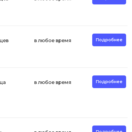
И
Информационная
безопасность
Подробнее
яцев
в любое время
К
Кибербезопасность
Компьютерное зрение
ка
Компьютерные сети
Подробнее
яца
в любое время
М
Микросервисная архитектура
Н
Нагрузочное тестирование
О
Подробнее