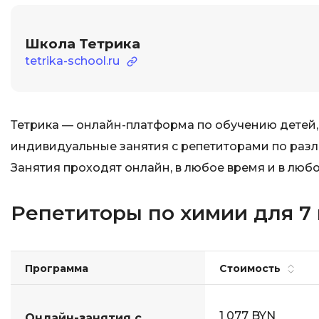
Школа Тетрика
tetrika-school.ru
Тетрика — онлайн-платформа по обучению детей,
индивидуальные занятия с репетиторами по разли
Занятия проходят онлайн, в любое время и в любо
Репетиторы по химии для 7 
Программа
Стоимость
1 077 BYN
Онлайн-занятия с