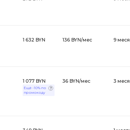
API
Objective-C
ASP.NET
OpenCart
Active Directory
OpenStack
Android-разработка
Oracle SQL
1 632 BYN
136 BYN/мес
9 мес
Android Studio
P
Ansible
PHP-разработ
Apache Airflow
Pascal
Apache Kafka
Perl
1 077 BYN
36 BYN/мес
3 мес
Arduino
Ещё
-10%
по
PostgreSQL
промокоду
Asterisk
Postman
B
Powershell
Backend разработка
Prometheus
Bash
PyQt