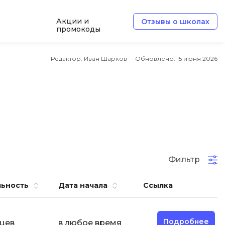
Акции и
Отзывы о школах
промокоды
Б
Редактор: Иван Шарков
Обновлено:
15 июня 2026
Базы данных
Белый хакер
Блокчейн
В
Вайб кодинг
ботка
Фильтр
Веб-разработка
Верстка на HTML и CSS
ьность
Дата начала
Ссылка
Д
Дизайнер верстальщик
Подробнее
яцев
в любое время