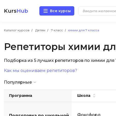
Kurs
Hub
Все курсы
Разработка
Каталог курсов
Детям
7 класс
химии для 7 класса
Репетиторы химии дл
Маркетинг
Дизайн
Подборка из 5 лучших репетиторов по химии для
Как мы оцениваем репетиторов?
Аналитика
Популярные
Менеджмент
Программа
Школа
Иностранные языки
Soft Skills
Фоксфорд
Подготовка по школьной