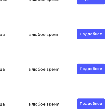
ООП
Операционные системы
ние
П
Парсинг
Подробнее
яца
в любое время
Пентест
Программная инженерия
Промпт инжиниринг
Подробнее
яца
в любое время
Р
Работа с GIT
Разработка игр
Разработка игр на Unity
Разработка игр на Unreal
Подробнее
яца
в любое время
Engine