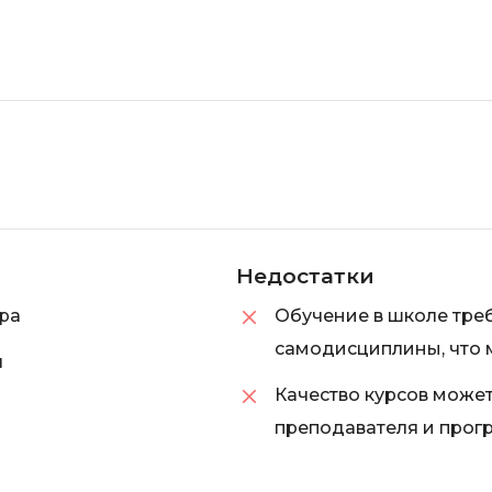
Недостатки
ра
Обучение в школе треб
самодисциплины, что 
я
Качество курсов может
преподавателя и прог