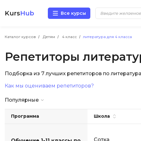
Kurs
Hub
Все курсы
Разработка
Каталог курсов
Детям
4 класс
литература для 4 класса
Репетиторы литерату
Маркетинг
Дизайн
Подборка из 7 лучших репетиторов по литератур
Как мы оцениваем репетиторов?
Аналитика
Популярные
Менеджмент
Программа
Школа
Иностранные языки
Soft Skills
Сотка
Обучение 1-11 классы по