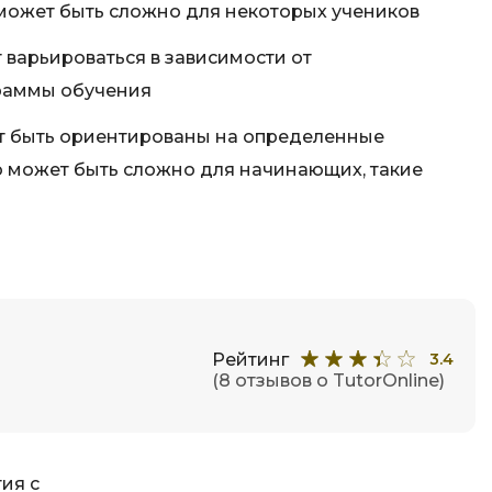
Фреймворк Node.js
может быть сложно для некоторых учеников
а
Фреймворк ReactJS
 варьироваться в зависимости от
Фреймворк Spring
раммы обучения
Фреймворк Symfony
т быть ориентированы на определенные
Фреймворк Vue.js
о может быть сложно для начинающих, такие
я тестирования
Х
ование
Хранилища данных
Я
ование Windows
Язык SQL
структуры
Рейтинг
3.4
(8 отзывов о TutorOnline)
О
ия с