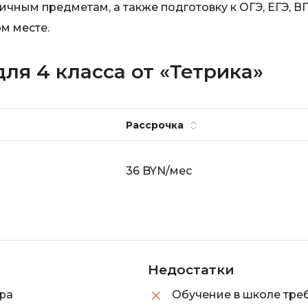
чным предметам, а также подготовку к ОГЭ, ЕГЭ, В
Visual Studio 
H
м месте.
W
Hadoop
Webflow
ля 4 класса от «Тетрика»
I
Webpack
IoT
Wordpress
Рассрочка
J
X
Java-разработка
XML
36 BYN/мес
JavaScript-разработка
Y
Java Spring Boot
Yandex Cloud
Jenkins
Z
Jira
Недостатки
Zabbix
Joomla
ра
Обучение в школе треб
i
K