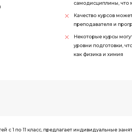
самодисциплины, что 
я
iOS разработк
Kubernetes
Качество курсов может
j
L
преподавателя и прог
jQuery
LibGDX
Некоторые курсы могу
Linux
А
уровни подготовки, чт
Автоматизаци
M
как физика и химия
Администрир
MATLAB
PostgreSQL
MODX
Администрир
MS Access
Алгоритмы и 
MS SQL
данных
Microsoft Azure
Архитектор П
й с 1 по 11 класс, предлагает индивидуальные занят