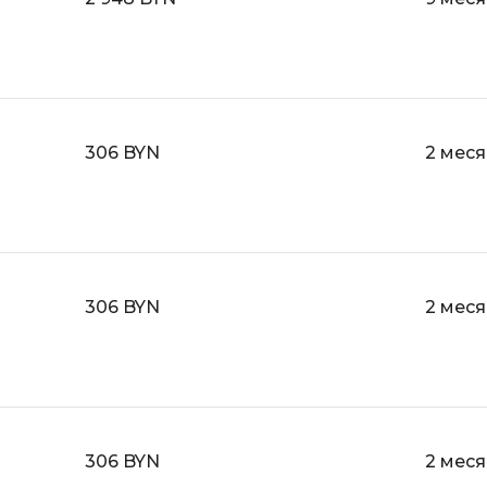
Bootstrap
Q
Bubble
QA-тестирова
C
QGIS
CI/CD
306 BYN
2 мес
Qt Creator
CentOS
R
Cisco
RabbitMQ
ClickHouse
React Native
D
306 BYN
2 мес
Ruby
Dart
Rust
DataLens
S
Delphi
SRE
DevOps
306 BYN
2 мес
Scala
Docker