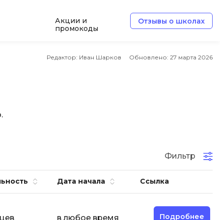
Акции и
Отзывы о школах
промокоды
Б
Редактор: Иван Шарков
Обновлено:
27 марта 2026
Базы данных
Белый хакер
Блокчейн
.
В
Вайб кодинг
ботка
Фильтр
Веб-разработка
Верстка на HTML и CSS
ьность
Дата начала
Ссылка
Д
Дизайнер верстальщик
Подробнее
яцев
в любое время