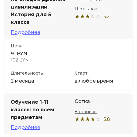
цивилизаций.
11 отзывов
Иностранные языки
История для 5
3.2
класса
Soft Skills
Подробнее
Цена
ДПО
91 BYN
102 BYN
Детям
Длительность
Старт
2 месяца
в любое время
Акции и промокоды
Сотка
Обучение 1-11
классы по всем
8 отзывов
предметам
3.8
Подробнее