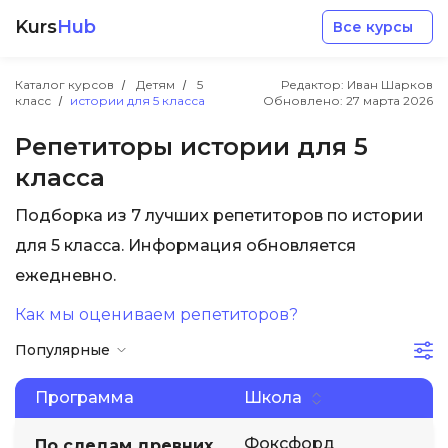
Kurs
Hub
Все курсы
Каталог курсов
Детям
5
Редактор: Иван Шарков
класс
истории для 5 класса
Обновлено:
27 марта 2026
Репетиторы истории для 5
класса
Разработка
Подборка из 7 лучших репетиторов по истории
для 5 класса. Информация обновляется
Маркетинг
ежедневно.
Как мы оцениваем репетиторов?
Дизайн
Популярные
Аналитика
Программа
Школа
Менеджмент
Фоксфорд
По следам древних