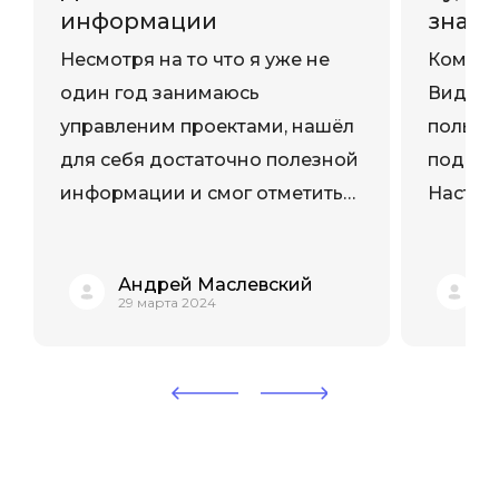
информации
знан
Несмотря на то что я уже не
Компак
один год занимаюсь
Видео 
управленим проектами, нашёл
пользы 
для себя достаточно полезной
под ним
информации и смог отметить
Настоя
для себя те моменты, которые
исполь
необходимо скорректировать
работе
Андрей Маслевский
Е
в своих регулярных процессах.
29 марта 2024
2