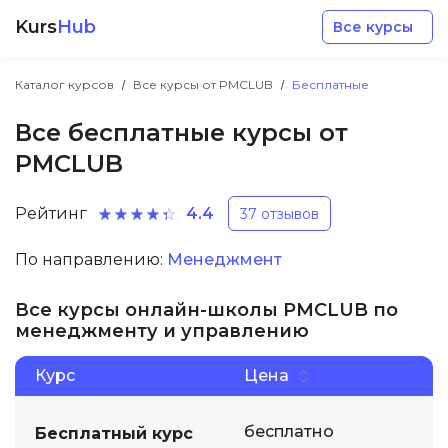
Kurs
Hub
Все курсы
Каталог курсов
Все курсы от PMCLUB
Бесплатные
Все бесплатные курсы от
PMCLUB
Рейтинг
4.4
Разработка
37 отзывов
По направлению:
Менеджмент
Маркетинг
Все курсы онлайн-школы PMCLUB по
Дизайн
менеджменту и управлению
Курс
Цена
Аналитика
бесплатно
Бесплатный курс
Менеджмент