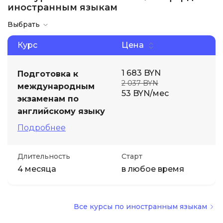
иностранным языкам
Иностранные языки
Выбрать
Курс
Цена
Soft Skills
1 683 BYN
Подготовка к
ДПО
2 037 BYN
международным
53 BYN/мес
экзаменам по
Детям
английскому языку
Подробнее
Акции и промокоды
Длительность
Старт
4 месяца
в любое время
Все курсы по иностранным языкам