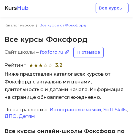
Kurs
Hub
Все курсы
Каталог курсов
Все курсы от Фоксфорд
Все курсы Фоксфорд
Сайт школы –
foxford.ru
11 отзывов
Разработка
Рейтинг
3.2
Ниже представлен каталог всех курсов от
Маркетинг
Фоксфорд с актуальными ценами,
длительностью и датами начала. Информация
Дизайн
на странице обновляется ежедневно.
По направлению:
Иностранные языки
,
Soft Skills
,
Аналитика
ДПО
,
Детям
Менеджмент
Все курсы онлайн-школы Фоксфорд по