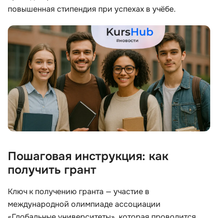
повышенная стипендия при успехах в учёбе.
Иностранные языки
Soft Skills
ДПО
Детям
Акции и промокоды
Пошаговая инструкция: как
получить грант
Ключ к получению гранта — участие в
международной олимпиаде ассоциации
«Глобальные университеты», которая проводится