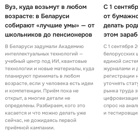
Вуз, куда возьмут в любом
С 1 сентяб
возрасте: в Беларуси
от бумажно
собирают «лучшие умы» — от
делать род
школьников до пенсионеров
этом зараб
В Беларуси задумали Академию
С 1 сентября 
интеллектуальных технологий —
белорусских ш
учебный центр под ИИ, квантовые
единой систе
технологии и новые материалы, куда
журналами и 
планируют принимать в любом
регистрации 
возрасте, если у человека есть идеи
уточнять стат
и компетенции. Приём пока не
рынка труда э
открыт, а многие детали не
цифровизация
определены. Разбираем, кого это
спрос на анал
касается и что можно делать уже
и тестировщи
сейчас, не дожидаясь первой
приёмной кампании.