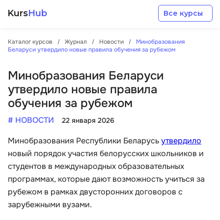
Kurs
Hub
Все курсы
Каталог курсов
Журнал
Новости
Минобразования
Беларуси утвердило новые правила обучения за рубежом
Минобразования Беларуси
утвердило новые правила
обучения за рубежом
Разработка
# НОВОСТИ
22 января 2026
Маркетинг
Минобразования Республики Беларусь
утвердило
новый порядок участия белорусских школьников и
Дизайн
студентов в международных образовательных
программах, которые дают возможность учиться за
Аналитика
рубежом в рамках двусторонних договоров с
зарубежными вузами.
Менеджмент