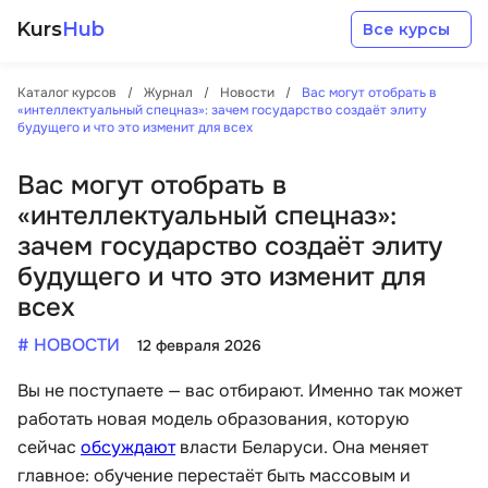
Kurs
Hub
Все курсы
Каталог курсов
Журнал
Новости
Вас могут отобрать в
«интеллектуальный спецназ»: зачем государство создаёт элиту
будущего и что это изменит для всех
Вас могут отобрать в
«интеллектуальный спецназ»:
Разработка
зачем государство создаёт элиту
будущего и что это изменит для
Маркетинг
всех
# НОВОСТИ
12 февраля 2026
Дизайн
Вы не поступаете — вас отбирают. Именно так может
Аналитика
работать новая модель образования, которую
сейчас
обсуждают
власти Беларуси. Она меняет
главное: обучение перестаёт быть массовым и
Менеджмент