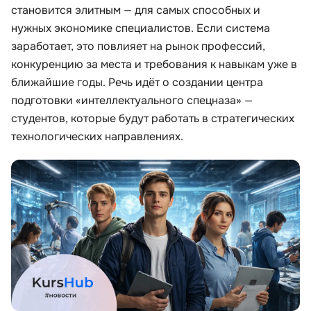
становится элитным — для самых способных и
нужных экономике специалистов. Если система
Иностранные языки
заработает, это повлияет на рынок профессий,
конкуренцию за места и требования к навыкам уже в
Soft Skills
ближайшие годы. Речь идёт о создании центра
подготовки «интеллектуального спецназа» —
ДПО
студентов, которые будут работать в стратегических
технологических направлениях.
Детям
Акции и промокоды