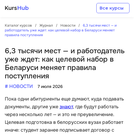
Kurs
Hub
Все курсы
Каталог курсов
Журнал
Новости
6,3 тысячи мест — и
работодатель уже ждет: как целевой набор в Беларуси меняет
правила поступления
6,3 тысячи мест — и работодатель
уже ждет: как целевой набор в
Разработка
Беларуси меняет правила
поступления
Маркетинг
# НОВОСТИ
7 июля 2026
Дизайн
Пока одни абитуриенты еще думают, куда подавать
документы, другие уже
знают
, где будут работать
через несколько лет — и это не преувеличение.
Аналитика
Целевая подготовка в белорусских вузах работает
иначе: студент заранее подписывает договор с
Менеджмент