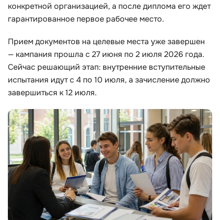
конкретной организацией, а после диплома его ждет
гарантированное первое рабочее место.
Иностранные языки
Прием документов на целевые места уже завершен
Soft Skills
— кампания прошла с 27 июня по 2 июля 2026 года.
Сейчас решающий этап: внутренние вступительные
ДПО
испытания идут с 4 по 10 июля, а зачисление должно
завершиться к 12 июля.
Детям
Акции и промокоды