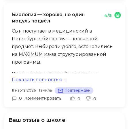
разобрал мою работу прямо на занятии —
было немного неловко, но очень полезно.
Биология — хорошо, но один
4/5
модуль подвёл
Отдельный плюс — блок по типичным
Сын поступает в медицинский в
ошибкам в задании 25. Именно там я
Петербурге, биология — ключевой
теряла больше всего баллов, и именно там
предмет. Выбирали долго, остановились
стало лучше всего.
на MAXIMUM из-за структурированной
программы.
В целом курс сильный: темы идут в
Показать полностью
логике экзамена, домашки по формату
ФИПИ, разбор ошибок конкретный. Сын
11 марта 2026
Тамила
Подтверждён
особо отметил блок по генетике — там
0
Комментировать
0
0
преподаватель объяснял через схемы, и
наконец всё встало на место.
Ваш отзыв о школе
Из минусов — один онлайн-модуль по