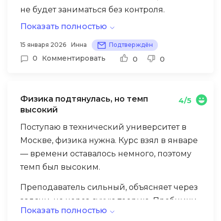
не будет заниматься без контроля.
Оказалось — зря. Платформа фиксирует
Показать полностью
активность, домашки сдавались в срок,
15 января 2026
Инна
Подтверждён
преподаватель напоминал, если что-то не
0
Комментировать
0
0
сдано. Устную часть отрабатывали
отдельно — структура ответа, типичные
фразы, тайминг.Сдала на пятёрку.
Физика подтянулась, но темп
4/5
Записываемся на ЕГЭ по английскому уже
высокий
сейчас.
Поступаю в технический университет в
Москве, физика нужна. Курс взял в январе
— времени оставалось немного, поэтому
темп был высоким.
Преподаватель сильный, объясняет через
задачи, не через сухую теорию. Пробники
Показать полностью
писали каждые три недели — видел