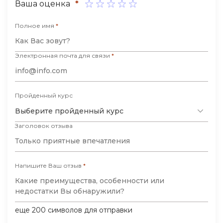
Ваша оценка
*
экологии оказался заметно слабее
остальных: мало задач, объяснения
Полное имя
*
поверхностные. Пришлось дополнительно
искать материал самостоятельно. В
Электронная почта для связи
*
остальном претензий нет.
Пройденный курс
Выберите пройденный курс
Заголовок отзыва
Напишите Ваш отзыв
*
еще
200
символов для отправки