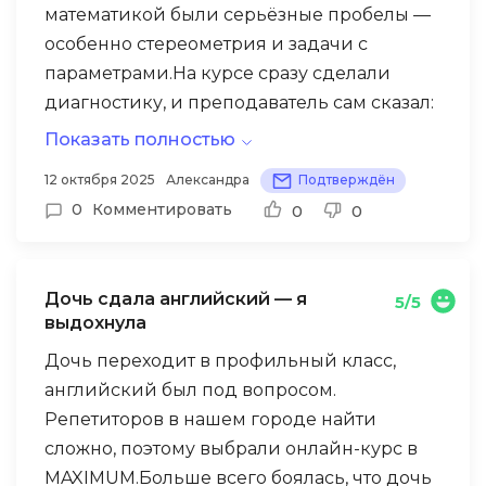
математикой были серьёзные пробелы —
особенно стереометрия и задачи с
параметрами.На курсе сразу сделали
диагностику, и преподаватель сам сказал:
«вот твои три слабых места, с них и
Показать полностью
начнём». Это подкупило — не гнали
12 октября 2025
Александра
Подтверждён
программу с нуля, работали точечно.
0
Комментировать
0
0
Каждую неделю пробное задание по
пройденной теме, трекер показывал
динамику.За три месяца на пробниках
Дочь сдала английский — я
5/5
вырос с 52 до 71 балла. Для меня это много.
выдохнула
Дочь переходит в профильный класс,
английский был под вопросом.
Репетиторов в нашем городе найти
сложно, поэтому выбрали онлайн-курс в
MAXIMUM.Больше всего боялась, что дочь