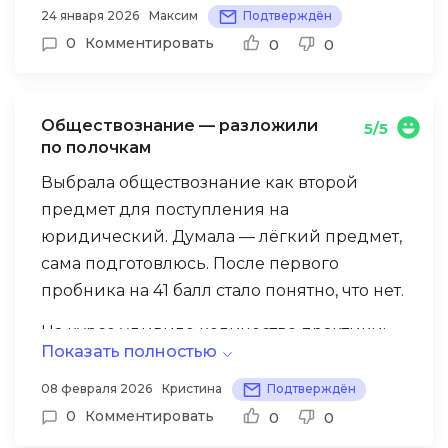
прогресс в цифрах. Личный кабинет
24 января 2026
Максим
Подтверждён
удобный, все материалы структурированы
0
Комментировать
0
0
по темам.
Минус — домашки действительно много.
Обществознание — разложили
5/5
Несколько раз не успевал сдать в срок из-
по полочкам
за школьной нагрузки. Хотелось бы чуть
Выбрала обществознание как второй
гибче с дедлайнами. Но результат есть — с
предмет для поступления на
44 баллов в январе до 63 в мае.
юридический. Думала — лёгкий предмет,
сама подготовлюсь. После первого
пробника на 41 балл стало понятно, что нет.
На курсе удивило количество практики:
Показать полностью
после каждой темы — задания из
реальных вариантов ФИПИ. Эссе
08 февраля 2026
Кристина
Подтверждён
проверяли вручную, с развёрнутыми
0
Комментировать
0
0
комментариями. Один раз преподаватель