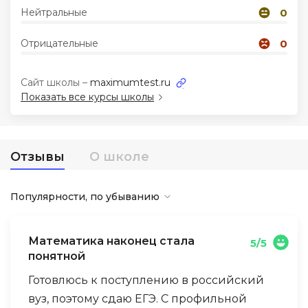
Нейтральные
0
Иностранные языки
Отрицательные
0
Soft Skills
Сайт школы –
maximumtest.ru
Показать все курсы школы
ДПО
Детям
Отзывы
О школе
Акции и промокоды
Популярности, по убыванию
Математика наконец стала
5/5
понятной
Готовлюсь к поступлению в российский
вуз, поэтому сдаю ЕГЭ. С профильной