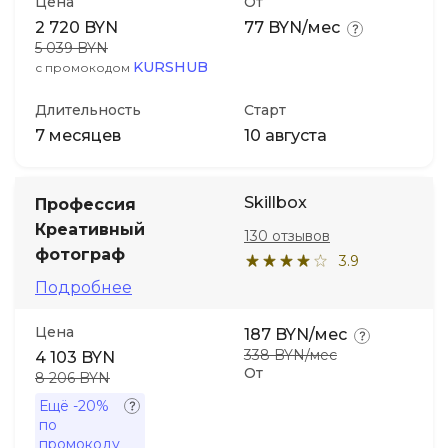
Цена
От
2 720 BYN
77 BYN/мес
5 039 BYN
KURSHUB
с промокодом
Длительность
Старт
7 месяцев
10 августа
Skillbox
Профессия
Креативный
130 отзывов
фотограф
3.9
Подробнее
Цена
187 BYN/мес
338 BYN/мес
4 103 BYN
От
8 206 BYN
Ещё
-20%
по
промокоду