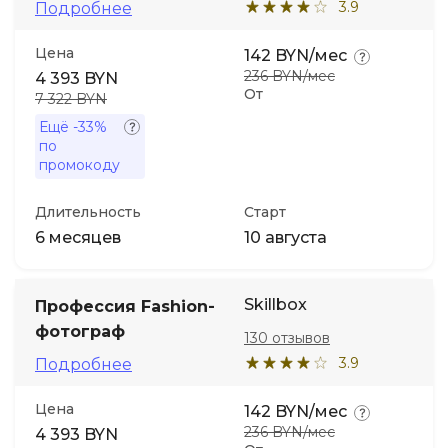
3.9
Подробнее
Цена
142 BYN/мес
236 BYN/мес
4 393 BYN
От
7 322 BYN
Ещё
-33%
по
промокоду
Длительность
Старт
6 месяцев
10 августа
Skillbox
Профессия Fashion-
фотограф
130 отзывов
3.9
Подробнее
Цена
142 BYN/мес
236 BYN/мес
4 393 BYN