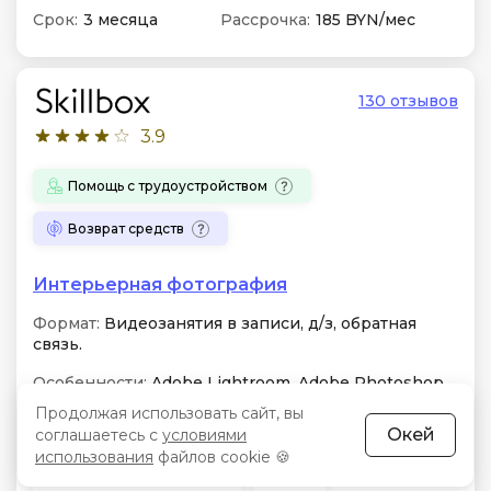
Срок:
3 месяца
Рассрочка:
185 BYN/мес
130 отзывов
3.9
Помощь с трудоустройством
Возврат средств
Интерьерная фотография
Формат:
Видеозанятия в записи, д/з, обратная
связь.
Особенности:
Adobe Lightroom, Adobe Photoshop,
Capture One, коррекция искажений, световые
Продолжая использовать сайт, вы
схемы, предметная ретушь
Окей
соглашаетесь с
условиями
использования
файлов cookie 🍪
Бессрочный доступ
Чат