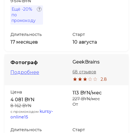
9 514 BYN
Ещё
-20%
по
промокоду
Длительность
Старт
17 месяцев
10 августа
GeekBrains
Фотограф
68 отзывов
Подробнее
2.8
Цена
113 BYN/мес
227 BYN/мес
4 081 BYN
От
8 162 BYN
kursy-
с промокодом
online15
Длительность
Старт