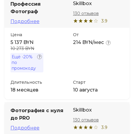
Skillbox
Профессия
Фотограф
130 отзывов
Иностранные языки
3.9
Подробнее
Soft Skills
Цена
От
5 137 BYN
214 BYN/мес
ДПО
10 273 BYN
Ещё
-20%
по
Детям
промокоду
Акции и промокоды
Длительность
Старт
18 месяцев
10 августа
Skillbox
Фотография с нуля
до PRO
130 отзывов
3.9
Подробнее