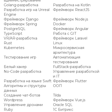
администрирование
Golang-разработка
Разработка на Kotlin
Разработка игр на Unreal
Фреймворк ReactJS
Engine
Фреймворк Django
Фреймворк Node.js
Фреймворк Spring
Docker
PostgreSQL
Фреймворк Angular
TypeScript
Работа с GIT
VR/AR-разработка
Фреймворк Laravel
Rust
Linux
Kubernetes
Микросервисная
архитектура
Тестирование игр
Автоматизация
тестирования
Белый хакер
FullStack-разработка
No-Code разработка
Управление разработкой
и IT
Разработка на языке Swift
Фреймворк Flutter
Алгоритмы и структуры
ООП
данных
Создание чат-ботов
Tilda
Wordpress
Фреймворк Vue.js
Управление дронами
Oracle SQL
Ruby
1С Битрикс