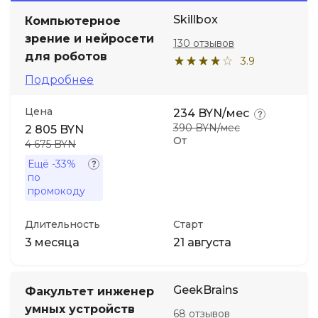
Skillbox
Компьютерное
Иностранные языки
зрение и нейросети
130 отзывов
для роботов
3.9
Soft Skills
Подробнее
Цена
ДПО
234 BYN/мес
390 BYN/мес
2 805 BYN
От
4 675 BYN
Детям
Ещё
-33%
по
промокоду
Акции и промокоды
Длительность
Старт
3 месяца
21 августа
GeekBrains
Факультет инженер
умных устройств
68 отзывов