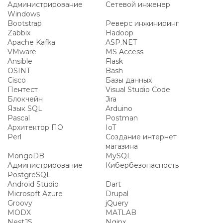
Администрирование
Сетевой инженер
Windows
Bootstrap
Реверс инжиниринг
Zabbix
Hadoop
Apache Kafka
ASP.NET
VMware
MS Access
Ansible
Flask
OSINT
Bash
Cisco
Базы данных
Пентест
Visual Studio Code
Блокчейн
Jira
Язык SQL
Arduino
Pascal
Postman
Архитектор ПО
IoT
Perl
Создание интернет
магазина
MongoDB
MySQL
Администрирование
Кибербезопасность
PostgreSQL
Android Studio
Dart
Microsoft Azure
Drupal
Groovy
jQuery
MODX
MATLAB
NestJS
Nginx