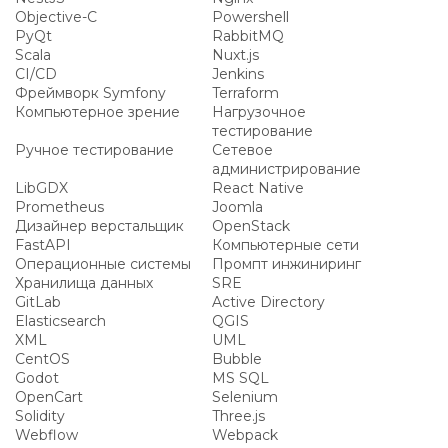
Objective-C
Powershell
PyQt
RabbitMQ
Scala
Nuxt.js
CI/CD
Jenkins
Фреймворк Symfony
Terraform
Компьютерное зрение
Нагрузочное
тестирование
Ручное тестирование
Сетевое
администрирование
LibGDX
React Native
Prometheus
Joomla
Дизайнер верстальщик
OpenStack
FastAPI
Компьютерные сети
Операционные системы
Промпт инжиниринг
Хранилища данных
SRE
GitLab
Active Directory
Elasticsearch
QGIS
XML
UML
CentOS
Bubble
Godot
MS SQL
OpenCart
Selenium
Solidity
Three.js
Webflow
Webpack