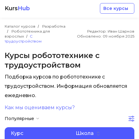
Kurs
Hub
Все курсы
Каталог курсов
Разработка
Робототехника для
Редактор: Иван Шарков
взрослых
С
Обновлено:
09 ноября 2025
трудоустройством
Курсы робототехнике с
трудоустройством
Разработка
Подборка курсов по робототехнике с
Маркетинг
трудоустройством. Информация обновляется
ежедневно.
Дизайн
Как мы оцениваем курсы?
Популярные
Аналитика
Курс
Школа
Менеджмент