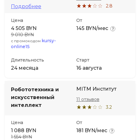
2.8
Подробнее
Цена
От
4 505 BYN
145 BYN/мес
9 010 BYN
kursy-
с промокодом
online15
Длительность
Старт
24 месяца
16 августа
MITM Институт
Робототехника и
искусственный
11 отзывов
интеллект
3.2
Цена
От
1 088 BYN
181 BYN/мес
1 554 BYN