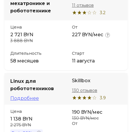
мехатронике и
11 отзывов
робототехнике
3.2
Цена
От
2 721 BYN
227 BYN/мес
3 888 BYN
Длительность
Старт
58 месяцев
11 августа
Skillbox
Linux для
робототехников
130 отзывов
3.9
Подробнее
Цена
190 BYN/мес
130 BYN/мес
1 138 BYN
От
2 275 BYN