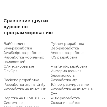
Сравнение других
курсов по
программированию
Вайб кодинг
Python-разработка
Java-разработка
Веб-разработка
JavaScript-разработка
Android-разработка
Разработка мобильных
iOS разработка
приложений
QA-тестирование
Frontend-разработка
DevOps
Информационная
безопасность
Backend разработка
Разработка игр
Разработка игр на Unity
1C программирование
Разработка на языке C#
Разработка на языке C и
C++
Верстка на HTML и CSS
PHP-разработка
Системное
Создание сайтов