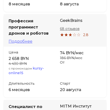
8 месяцев
8 августа
GeekBrains
Профессия
программист
68 отзывов
дронов и роботов
2.8
Подробнее
Цена
74 BYN/мес
186 BYN/мес
2 658 BYN
От
4 430 BYN
kursy-
с промокодом
online15
Длительность
Старт
6 месяцев
20 августа
MITM Институт
Специалист по