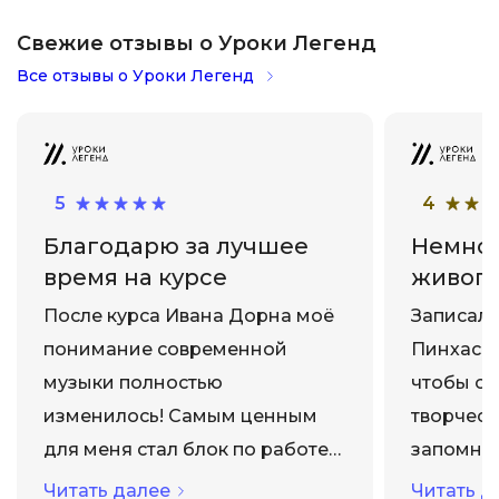
Свежие отзывы о Уроки Легенд
Все отзывы о Уроки Легенд
5
4
Благодарю за лучшее
Немног
время на курсе
живого
После курса Ивана Дорна моё
Записалс
понимание современной
Пинхасов
музыки полностью
чтобы ос
изменилось! Самым ценным
творческ
для меня стал блок по работе
запомнил
над текстами песен и
со свето
Читать далее
Читать д