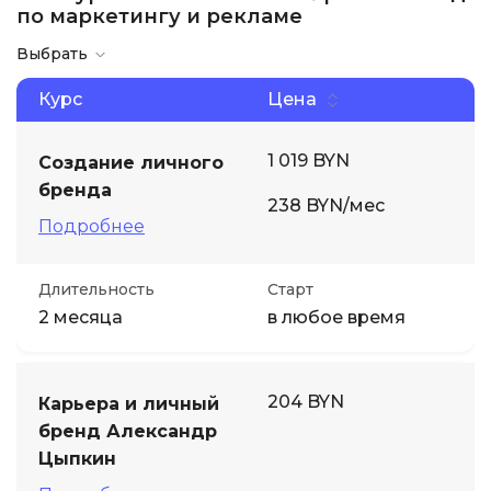
по маркетингу и рекламе
Иностранные языки
Выбрать
Курс
Цена
Soft Skills
1 019 BYN
Создание личного
ДПО
бренда
238 BYN/мес
Подробнее
Детям
Длительность
Старт
Акции и промокоды
2 месяца
в любое время
204 BYN
Карьера и личный
бренд Александр
Цыпкин