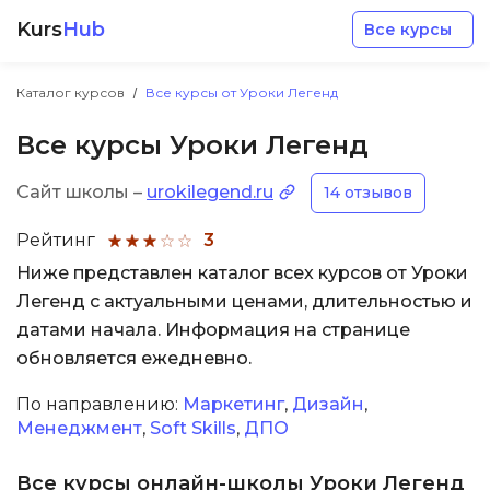
Kurs
Hub
Все курсы
Каталог курсов
Все курсы от Уроки Легенд
Все курсы Уроки Легенд
Сайт школы –
urokilegend.ru
14 отзывов
Разработка
Рейтинг
3
Ниже представлен каталог всех курсов от Уроки
Маркетинг
Легенд с актуальными ценами, длительностью и
датами начала. Информация на странице
Дизайн
обновляется ежедневно.
По направлению:
Маркетинг
,
Дизайн
,
Аналитика
Менеджмент
,
Soft Skills
,
ДПО
Менеджмент
Все курсы онлайн-школы Уроки Легенд