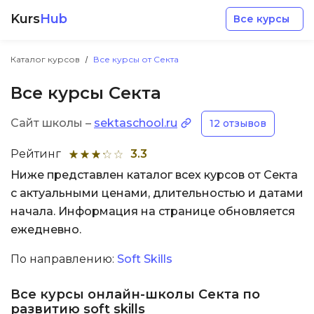
Kurs
Hub
Все курсы
Каталог курсов
Все курсы от Секта
Все курсы Секта
Сайт школы –
sektaschool.ru
12 отзывов
Разработка
Рейтинг
3.3
Ниже представлен каталог всех курсов от Секта
Маркетинг
с актуальными ценами, длительностью и датами
начала. Информация на странице обновляется
Дизайн
ежедневно.
По направлению:
Soft Skills
Аналитика
Все курсы онлайн-школы Секта по
Менеджмент
развитию soft skills