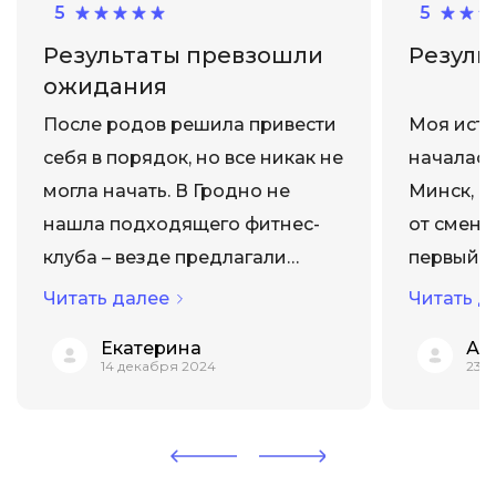
5
5
Результаты превзошли
Резуль
ожидания
После родов решила привести
Моя исто
себя в порядок, но все никак не
началась
могла начать. В Гродно не
Минск, к
нашла подходящего фитнес-
от смены
клуба – везде предлагали
первый г
стандартные программы без
8 кг, хот
Читать далее
Читать д
учета восстановления после
было про
Екатерина
Ан
беременности. Подруга
Случайно
14 декабря 2024
23 
посоветовала SEKTA, сказала,
Instagra
что у них есть специальная
решилас
программа для мам. Приятно
обучения
удиви...
непривычн