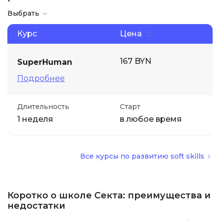
Выбрать
Иностранные языки
Курс
Цена
Soft Skills
167 BYN
SuperHuman
ДПО
Подробнее
Детям
Длительность
Старт
1 неделя
в любое время
Акции и промокоды
Все курсы по развитию soft skills
Коротко о школе Секта: преимущества и
недостатки