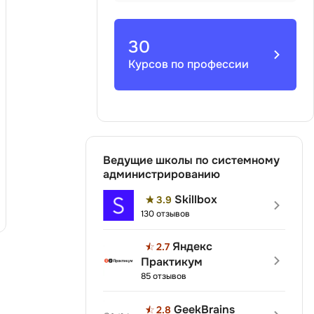
ООП
Операционные системы
30
ние
Курсов по профессии
П
Парсинг
Пентест
Программная инженерия
Ведущие школы по системному
Промпт инжиниринг
администрированию
Skillbox
Р
3.9
130 отзывов
Работа с GIT
Яндекс
Разработка игр
2.7
Практикум
Разработка игр на Unity
85 отзывов
Разработка игр на Unreal
GeekBrains
Engine
2.8