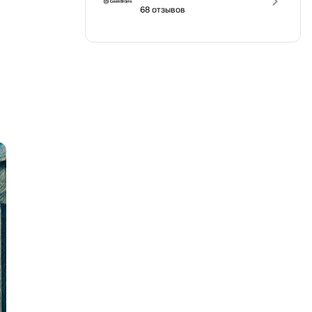
68 отзывов
Разработка мобильных
приложений
Разработка на Kotlin
Разработка на языке C#
Разработка на языке C и C++
Разработка на языке Swift
Реверс инжиниринг
Робототехника для взрослых
Ручное тестирование
С
Сетевое администрирование
Сетевой инженер
отка
Создание интернет магазина