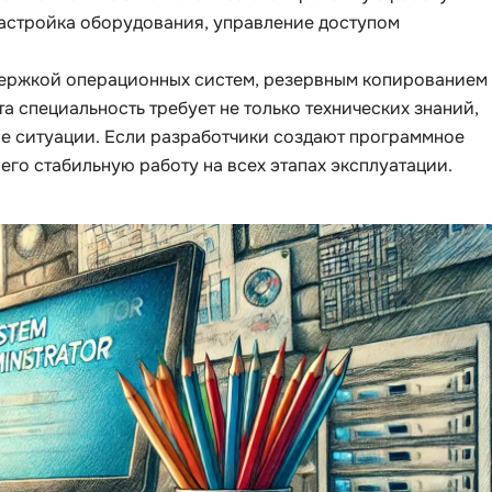
настройка оборудования, управление доступом
Selenium
Drupal
Solidity
держкой операционных систем, резервным копированием
E
 специальность требует не только технических знаний,
T
Elasticsearch
ые ситуации. Если разработчики создают программное
Terraform
 его стабильную работу на всех этапах эксплуатации.
F
Three.js
FastAPI
Tilda
Flask
TypeScript
Frontend-разработка
U
FullStack-разработка
UML
G
V
GitLab
VMware
Godot
VR/AR-разраб
Groovy