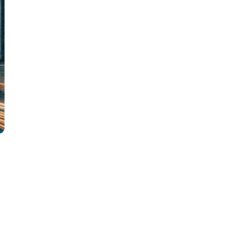
Code
Создание сайтов
Создание чат-ботов
Т
Тестирование игр
У
Управление дронами
Управление разработкой и IT
Ф
Фреймворк Angular
Фреймворк Django
Фреймворк Flutter
Фреймворк Laravel