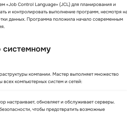
м «Job Control Language» (JCL) для планирования и
iOS разработк
Kubernetes
кать и контролировать выполнение программ, несмотря н
отки данных. Программа положила начало современным
j
L
я.
jQuery
LibGDX
Linux
А
о системному
Автоматизаци
M
Администрир
MATLAB
PostgreSQL
MODX
фраструктуры компании. Мастер выполняет множество
Администрир
MS Access
ы всех компьютерных систем и сетей:
Алгоритмы и 
MS SQL
данных
Microsoft Azure
ор настраивает, обновляет и обслуживает серверы.
Архитектор П
безопасности, чтобы предотвратить возможные