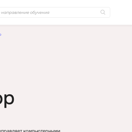
Популярные
MongoDB
р
Golang-разработка
MySQL
Python-разработка
N
Системное
NestJS
администрирование
Nginx
0 ... 9
No-Code разра
ор
1C программирование
NoSQL
1С Администрирование
Nuxt.js
1С Битрикс
O
A
 управляет компьютерными
OSINT