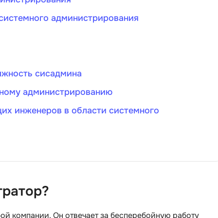
Bootstrap
и системного администрирования
Q
Bubble
QA-тестирова
C
QGIS
CI/CD
Qt Creator
олжность сисадмина
CentOS
мному администрированию
R
Cisco
RabbitMQ
их инженеров в области системного
ClickHouse
React Native
D
Ruby
Dart
Rust
DataLens
S
Delphi
тратор?
SRE
DevOps
Scala
ой компании. Он отвечает за бесперебойную работу
Docker