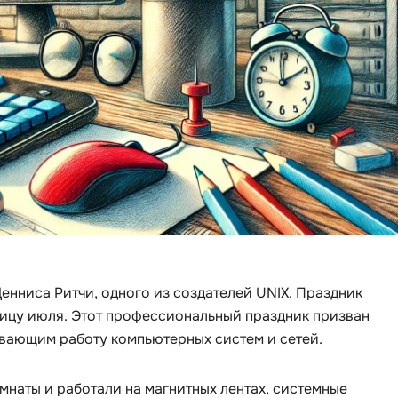
Visual Studio 
H
W
Hadoop
Webflow
I
Webpack
IoT
Wordpress
J
X
Java-разработка
XML
JavaScript-разработка
Y
Java Spring Boot
Yandex Cloud
Jenkins
енниса Ритчи, одного из создателей UNIX. Праздник
ницу июля. Этот профессиональный праздник призван
Z
Jira
ивающим работу компьютерных систем и сетей.
Zabbix
Joomla
омнаты и работали на магнитных лентах, системные
i
K