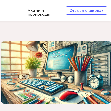
Акции и
Отзывы о школах
промокоды
Б
Базы данных
Белый хакер
Блокчейн
В
Вайб кодинг
ботка
Веб-разработка
Верстка на HTML и CSS
Д
Дизайнер верстальщик