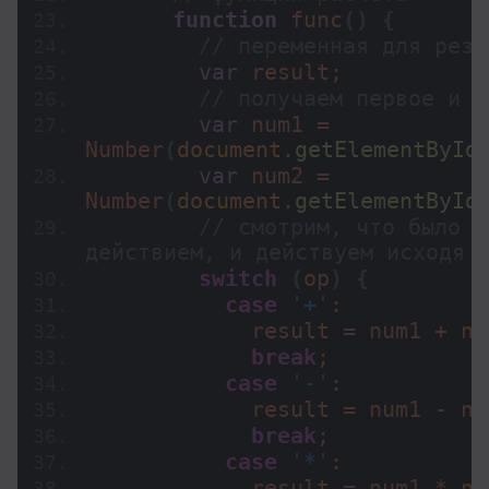
function
func
(
)
{
// переменная для резу
var
 result;
// получаем первое и в
var
 num1 = 
Number
(
document
.
getElementById
var
 num2 = 
Number
(
document
.
getElementById
// смотрим, что было в
действием, и действуем исходя 
switch
(
op
)
{
case
'+'
:
            result = num1 + nu
break
;
case
'-'
:
            result = num1 - nu
break
;
case
'*'
:
            result = num1 * nu