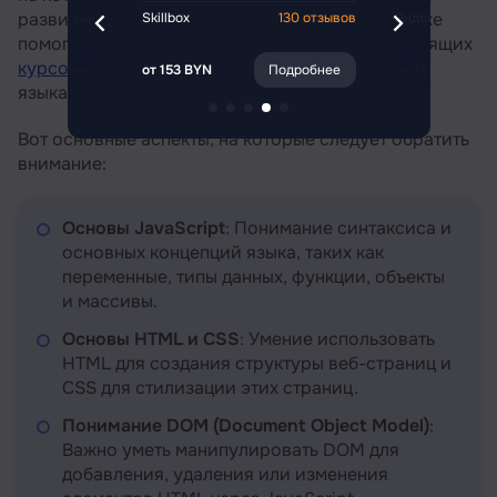
развивать профессиональные навыки. Они также
42 отзыва
Skillbox
130 отзывов
Яндекс Практи
помогут вам ориентироваться в выборе подходящих
курсов JavaScript
и самостоятельном изучении
Подробнее
от 153 BYN
Подробнее
от 731 BYN
языка.
Вот основные аспекты, на которые следует обратить
внимание:
Основы JavaScript
: Понимание синтаксиса и
основных концепций языка, таких как
переменные, типы данных, функции, объекты
и массивы.
Основы HTML и CSS
: Умение использовать
HTML для создания структуры веб-страниц и
CSS для стилизации этих страниц.
Понимание DOM (Document Object Model)
:
Важно уметь манипулировать DOM для
добавления, удаления или изменения