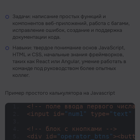
Задачи: написание простых функций и
компонентов веб-приложений, работа с багами,
исправление ошибок, создание и поддержка
документации кода.
Навыки: твердое понимание основ JavaScript,
HTML и CSS, начальные знания фреймворков,
таких как React или Angular, умение работать в
команде под руководством более опытных
коллег.
Пример простого калькулятора на Javascript
<!-- поле ввода первого числа 
<input id=
"num1"
 type=
"text"
 /
<!-- блок с кнопками -->
<div id=
"operator_btns"
><butto