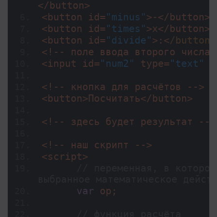
</button>
<button id=
"minus"
>-</button>
<button id=
"times"
>x</button>
<button id=
"divide"
>:<
/button>
<!-- поле ввода второго числа 
<input id=
"num2"
 type=
"text"
 /
<!-- кнопка для расчётов -->
<button>Посчитать</button>
<!-- здесь будет результат -->
<!-- наш скрипт -->
<script>
// переменная, в которой
выбранное математическое дейст
var
 op; 
// функция расчёта