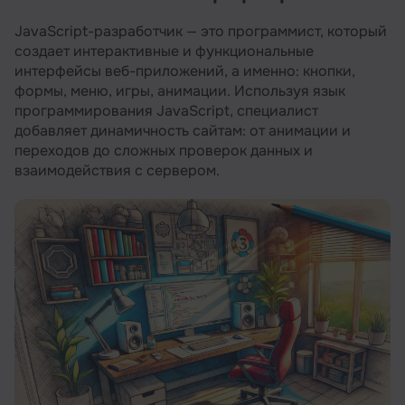
Чем занимается Javascript разработчик
JavaScript-разработчик — это программист, который
создает интерактивные и функциональные
Какими знаниями и умениями должен
интерфейсы веб-приложений, а именно: кнопки,
обладать Javascript разработчик
формы, меню, игры, анимации. Используя язык
Минимальные требования к кандидатам на
программирования JavaScript, специалист
должность Javascript программиста
добавляет динамичность сайтам: от анимации и
переходов до сложных проверок данных и
Карьерный рост разработчика JavaScript
взаимодействия с сервером.
Какие зарплаты у Javascript программистов
Плюсы и минусы профессии
Как стать Javascript-разработчиком
Рекомендуем посмотреть курсы по
JavaScript разработке
Несколько советов для соискателей на
должность Javascript программист
Список рекомендуемых книг для
начинающих Javascript-разработчиков