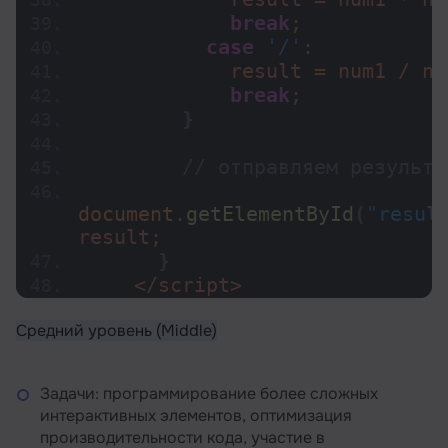
break
;
case
'/'
:
            result = num1 / nu
break
;
}
// отправляем результа
document
.
getElementById
(
"resul
result;
}
    </script>
Средний уровень (Middle)
Задачи: программирование более сложных
интерактивных элементов, оптимизация
производительности кода, участие в