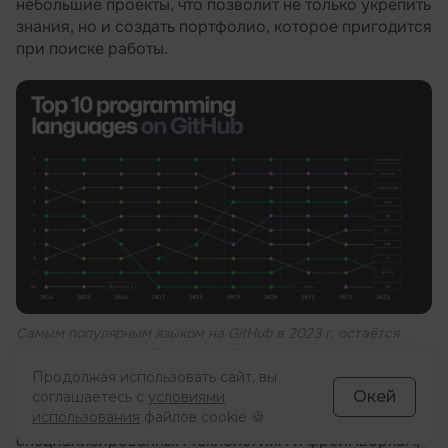
небольшие проекты, что позволит не только укрепить
знания, но и создать портфолио, которое пригодится
при поиске работы.
Самым популярным языком на GitHub в 2023 г. остаётся
JavaScript — https://github.blog/2023-11-08-the-state-of-
Продолжая использовать сайт, вы
open-source-and-ai/
Окей
соглашаетесь с
условиями
использования
файлов cookie 🍪
Дополнительное образование в виде курсов по
специализированным технологиям и фреймворкам,