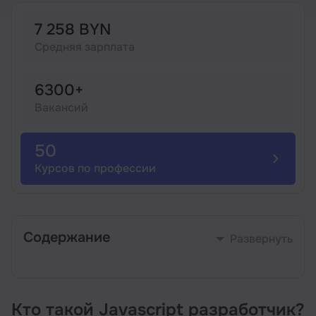
7 258 BYN
Иностранные языки
Средняя зарплата
Soft Skills
6300+
Вакансий
ДПО
50
Детям
Курсов по профессии
Акции и промокоды
Содержание
Развернуть
Кто такой Javascript разработчик?
Кто такой Javascript разработчик?