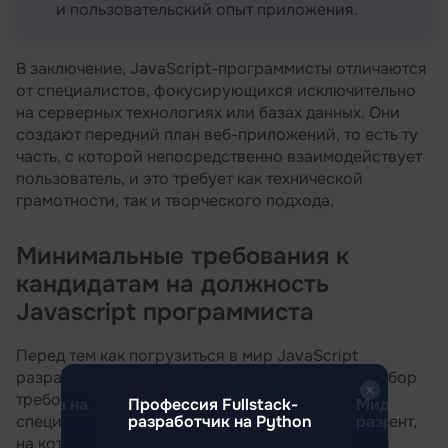
и пользовательский опыт приложения.
В заключение, JavaScript-программисты отличаются
от специалистов, фокусирующихся исключительно
на серверных технологиях или базах данных. Они
создают передний план веб-приложений, то есть ту
часть, с которой непосредственно взаимодействует
пользователь, и это требует как технической
грамотности, так и творческого подхода.
Минимальные требования к
кандидатам на должность
Javascript программиста
Перед тем как погрузиться в мир JavaScript
разработки, важно осознавать минимальный набор
требований, который необходим начинающим
работка на
Профессия Fullstack-
Мидл фрон
разработчик на Python
разработч
специалистам. Эти требования создают фундамент,
на котором вы сможете строить свою карьеру и