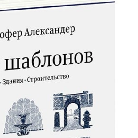
iOS разработк
Kubernetes
j
L
jQuery
LibGDX
Linux
А
Автоматизаци
M
Администрир
MATLAB
PostgreSQL
MODX
Администрир
MS Access
Алгоритмы и 
MS SQL
данных
Microsoft Azure
Архитектор П