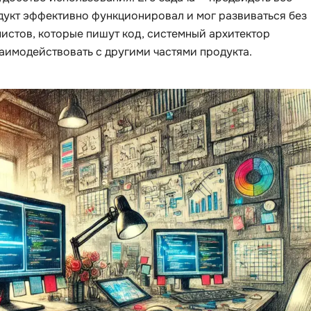
дукт эффективно функционировал и мог развиваться без
Selenium
Drupal
истов, которые пишут код, системный архитектор
Solidity
заимодействовать с другими частями продукта.
E
T
Elasticsearch
Terraform
F
Three.js
FastAPI
Tilda
Flask
TypeScript
Frontend-разработка
U
FullStack-разработка
UML
G
V
GitLab
VMware
Godot
VR/AR-разраб
Groovy