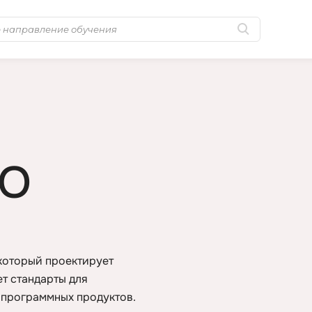
Популярные
MongoDB
Golang-разработка
MySQL
Python-разработка
N
Системное
NestJS
ПО
администрирование
Nginx
0 ... 9
No-Code разра
1C программирование
NoSQL
1С Администрирование
Nuxt.js
который проектирует
1С Битрикс
ет стандарты для
O
 программных продуктов.
A
OSINT