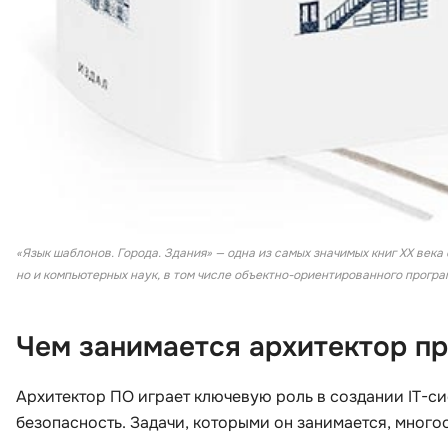
«Язык шаблонов. Города. Здания» — одна из самых значимых книг XX века
но и компьютерных наук, в том числе объектно-ориентированного прогр
Чем занимается архитектор п
Архитектор ПО играет ключевую роль в создании IT-си
безопасность. Задачи, которыми он занимается, много