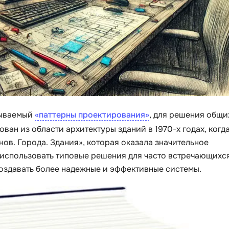
Visual Studio 
H
W
Hadoop
Webflow
I
Webpack
IoT
Wordpress
J
X
зываемый
«паттерны проектирования»
, для решения общи
Java-разработка
XML
ван из области архитектуры зданий в 1970-х годах, когд
JavaScript-разработка
ов. Города. Здания», которая оказала значительное
Y
Java Spring Boot
л использовать типовые решения для часто встречающихс
Yandex Cloud
Jenkins
создавать более надежные и эффективные системы.
Z
Jira
Zabbix
Joomla
i
K