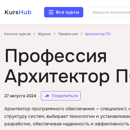
Kurs
Hub
Все курсы
Разработка
Каталог курсов
Журнал
Профессии
Архитектор ПО
Профессия
Маркетинг
Дизайн
Архитектор 
Аналитика
Менеджмент
27 августа 2024
Поделиться
Архитектор программного обеспечения — специалист, 
Иностранные языки
структуру систем, выбирает технологии и устанавлива
разработки, обеспечивая надежность и эффективность
Soft Skills