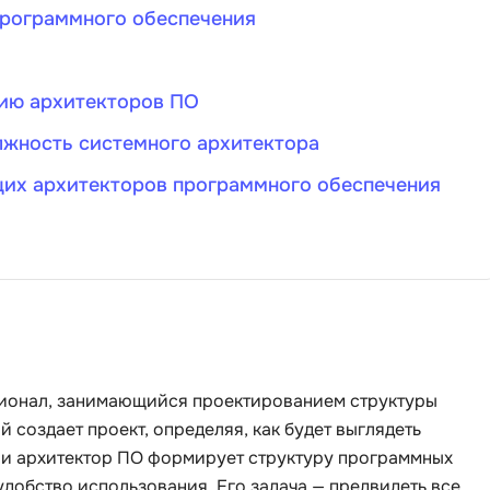
программного обеспечения
Bootstrap
Q
Bubble
QA-тестирова
нию архитекторов ПО
C
QGIS
лжность системного архитектора
CI/CD
Qt Creator
CentOS
их архитекторов программного обеспечения
R
Cisco
RabbitMQ
ClickHouse
React Native
D
Ruby
Dart
Rust
DataLens
сионал, занимающийся проектированием структуры
S
Delphi
 создает проект, определяя, как будет выглядеть
SRE
DevOps
к и архитектор ПО формирует структуру программных
Scala
удобство использования. Его задача — предвидеть все
Docker