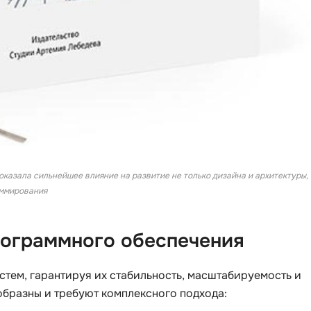
 оказала сильнейшее влияние на развитие не только дизайна и архитектуры,
аммирования
рограммного обеспечения
стем, гарантируя их стабильность, масштабируемость и
образны и требуют комплексного подхода: