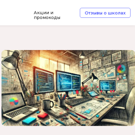
Акции и
Отзывы о школах
промокоды
Б
Базы данных
Белый хакер
Блокчейн
В
Вайб кодинг
ботка
Веб-разработка
Верстка на HTML и CSS
Д
Дизайнер верстальщик