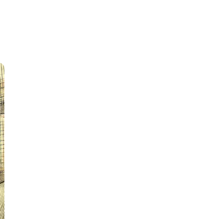
Разработка мобильных
приложений
Разработка на Kotlin
Разработка на языке C#
Разработка на языке C и C++
Разработка на языке Swift
Реверс инжиниринг
Робототехника для взрослых
Ручное тестирование
С
Сетевое администрирование
Сетевой инженер
отка
Создание интернет магазина