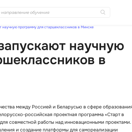
т научную программу для старшеклассников в Минске
Популярные
MongoDB
 запускают научную
Golang-разработка
MySQL
Python-разработка
ршеклассников в
N
Системное
NestJS
администрирование
Nginx
0 ... 9
No-Code разра
1C программирование
NoSQL
1С Администрирование
ичества между Россией и Беларусью в сфере образовани
Nuxt.js
1С Битрикс
елорусско-российская проектная программа «Старт в
O
н для совместной работы над инновационными проектами.
A
шления и создание платформы для самореализации
OSINT