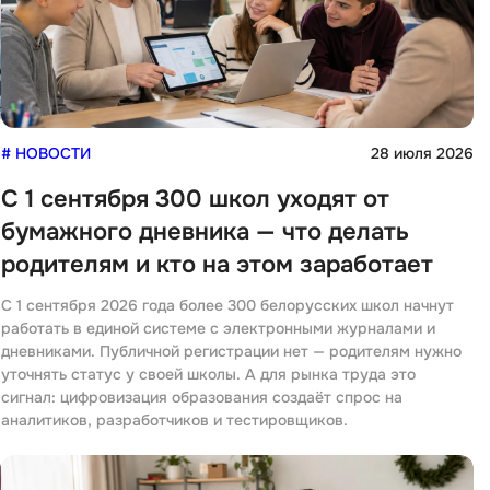
iOS разработк
Kubernetes
j
L
jQuery
LibGDX
Linux
6
# НОВОСТИ
28 июля 2026
А
С 1 сентября 300 школ уходят от
Автоматизаци
M
бумажного дневника — что делать
Администрир
MATLAB
PostgreSQL
родителям и кто на этом заработает
MODX
Администрир
С 1 сентября 2026 года более 300 белорусских школ начнут
MS Access
работать в единой системе с электронными журналами и
Алгоритмы и 
MS SQL
дневниками. Публичной регистрации нет — родителям нужно
данных
уточнять статус у своей школы. А для рынка труда это
Microsoft Azure
Архитектор П
сигнал: цифровизация образования создаёт спрос на
аналитиков, разработчиков и тестировщиков.