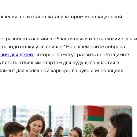
Visual Studio 
H
ношения, но и станет катализатором инновационной
W
Hadoop
Webflow
I
Webpack
но развивать навыки в области науки и технологий с юны
IoT
ачать подготовку уже сейчас? На нашем сайте собрана
Wordpress
ния для детей
, которые помогут развить необходимые
J
X
ут стать отличным стартом для будущего участия в
Java-разработка
мент для успешной карьеры в науке и инновациях.
XML
JavaScript-разработка
Y
Java Spring Boot
Yandex Cloud
Jenkins
Z
Jira
Zabbix
Joomla
i
K