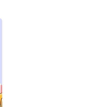
И
Информационная
безопасность
К
Кибербезопасность
Компьютерное зрение
ка
Компьютерные сети
М
Микросервисная архитектура
Н
Нагрузочное тестирование
О