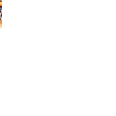
ООП
Операционные системы
ние
П
Парсинг
Пентест
Программная инженерия
Промпт инжиниринг
Р
Работа с GIT
Разработка игр
Разработка игр на Unity
Разработка игр на Unreal
Engine