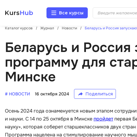
Kurs
Hub
Все курсы
Каталог курсов
Журнал
Новости
Беларусь и Россия запускаю
Разработка
Беларусь и Россия
Маркетинг
программу для ста
Дизайн
Минске
Аналитика
# НОВОСТИ
16 октября 2024
Поделиться
Менеджмент
Осень 2024 года ознаменуется новым этапом сотрудн
Иностранные языки
и науки. С 14 по 25 октября в Минске
пройдет
первая Б
науку», которая соберет старшеклассников двух стра
Soft Skills
Программа нацелена на стимулирование научного мы