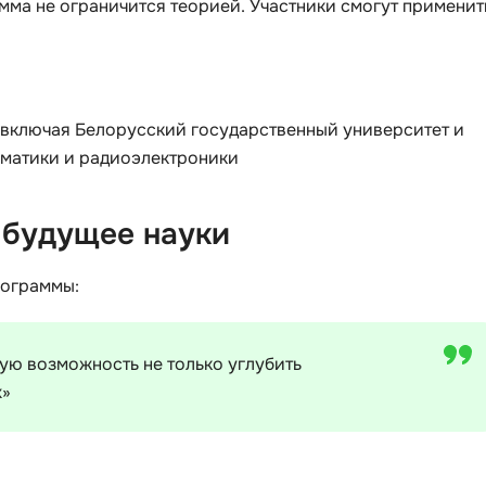
мма не ограничится теорией. Участники смогут применит
Selenium
Drupal
Solidity
E
T
Elasticsearch
 включая Белорусский государственный университет и
Terraform
матики и радиоэлектроники
F
Three.js
FastAPI
Tilda
 будущее науки
Flask
TypeScript
Frontend-разработка
рограммы:
U
FullStack-разработка
UML
ую возможность не только углубить
G
V
х»
GitLab
VMware
Godot
VR/AR-разраб
Groovy