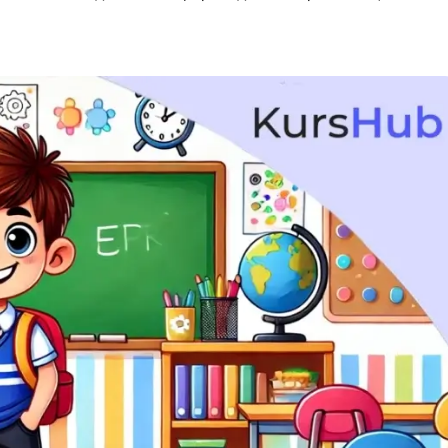
API
Objective-C
ASP.NET
OpenCart
Active Directory
OpenStack
Android-разработка
Oracle SQL
Android Studio
P
Ansible
PHP-разработ
Apache Airflow
Pascal
Apache Kafka
Perl
Arduino
PostgreSQL
Asterisk
Postman
B
Powershell
Backend разработка
Prometheus
Bash
PyQt