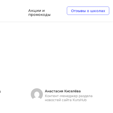
Акции и
Отзывы о школах
промокоды
Б
Базы данных
Белый хакер
Блокчейн
В
Вайб кодинг
ботка
Веб-разработка
я
Анастасия Киселёва
Верстка на HTML и CSS
Контент-менеджер раздела
новостей сайта KursHub
Д
Дизайнер верстальщик