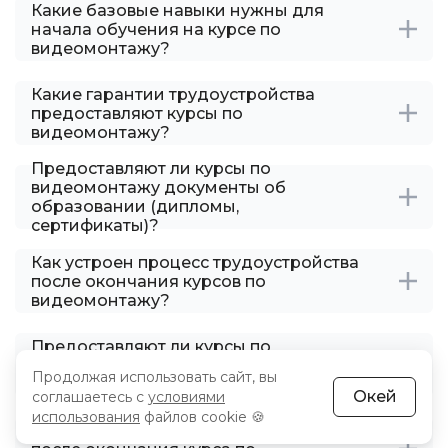
Какие базовые навыки нужны для
начала обучения на курсе по
видеомонтажу?
Какие гарантии трудоустройства
предоставляют курсы по
видеомонтажу?
Предоставляют ли курсы по
видеомонтажу документы об
образовании (дипломы,
сертификаты)?
Как устроен процесс трудоустройства
после окончания курсов по
видеомонтажу?
Предоставляют ли курсы по
видеомонтажу тренинги по
Продолжая использовать сайт, вы
прохождению собеседований?
Окей
соглашаетесь с
условиями
использования
файлов cookie 🍪
Как подготовиться к собеседованию