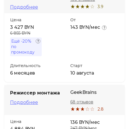
3.9
Подробнее
Цена
От
3 427 BYN
143 BYN/мес
6 855 BYN
Ещё
-20%
по
промокоду
Длительность
Старт
6 месяцев
10 августа
GeekBrains
Режиссер монтажа
68 отзывов
Подробнее
2.8
Цена
136 BYN/мес
247 BYN/мес
4 884 BYN