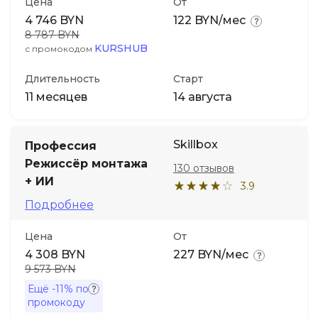
Цена
От
4 746 BYN
122 BYN/мес
8 787 BYN
KURSHUB
с промокодом
Длительность
Старт
11 месяцев
14 августа
Skillbox
Профессия
Режиссёр монтажа
130 отзывов
+ ИИ
3.9
Подробнее
Цена
От
4 308 BYN
227 BYN/мес
9 573 BYN
Ещё
-11%
по
промокоду