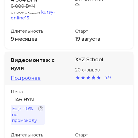
От
8 880 BYN
kursy-
с промокодом
online15
Длительность
Старт
9 месяцев
19 августа
XYZ School
Видеомонтаж с
нуля
20 отзывов
4.9
Подробнее
Цена
1 146 BYN
Ещё
-10%
по
промокоду
Длительность
Старт