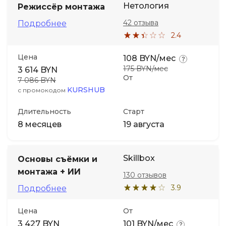
Нетология
Режиссёр монтажа
42 отзыва
Иностранные языки
Подробнее
2.4
Soft Skills
Цена
108 BYN/мес
175 BYN/мес
3 614 BYN
От
ДПО
7 086 BYN
KURSHUB
с промокодом
Детям
Длительность
Старт
8 месяцев
19 августа
Акции и промокоды
Skillbox
Основы съёмки и
монтажа + ИИ
130 отзывов
3.9
Подробнее
Цена
От
3 427 BYN
101 BYN/мес